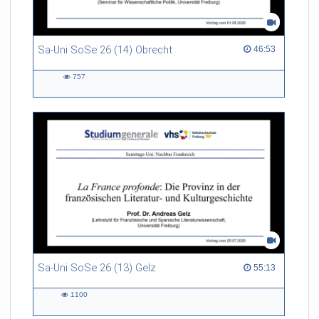
Sa-Uni SoSe 26 (14) Obrecht
46:53 duration
46:53
757
757
views
Sa-Uni SoSe 26 (13) Gelz
55:13 duration
55:13
1100
1100
views