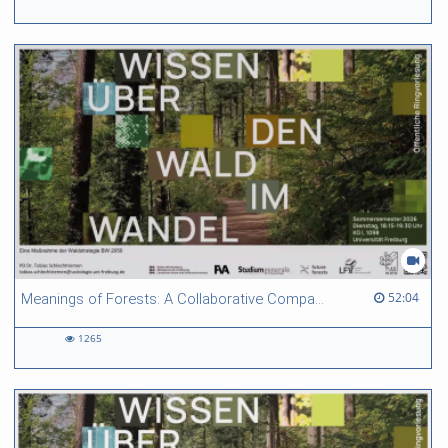
528
views
52:04 duration
52:04
Meanings of Forests: A Collaborative Comparative Ethnography Between Indonesia and Germany
1265
1265
views