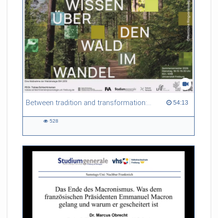
Between tradition and transformation: how owners, advisers and institutions co-create knowledge for resilient forests in Europe
54:13 duration
54:13
528
528
views