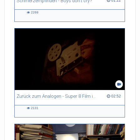
Schmerzempfinden - Boys don't cry?
01:22 duration
01:22
2269
2269
views
Zurück zum Analogen - Super 8 Film in 72 Stunden
02:52 duration
02:52
2131
2131
views