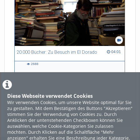
20.000 Bücher: Zu Besuch im El Dorado
04:01 duration
04:01
2688
2688
views
Diese Webseite verwendet Cookies
LADE MEHR
Wir verwenden Cookies, um unsere Website optimal für Sie
zu gestalten. Mit dem Bestätigen des Buttons "Akzeptieren"
Featured
stimmen Sie der Verwendung von Cookies zu. Durch
Anklicken der untenstehenden Checkboxen können Sie
Beliebtheit
auswählen, welche Cookie-Kategorien Sie zulassen
möchten. Durch Klicken auf die Schaltfläche "Mehr
anzeigen" erhalten Sie eine Beschreibung jeder Kategorie.