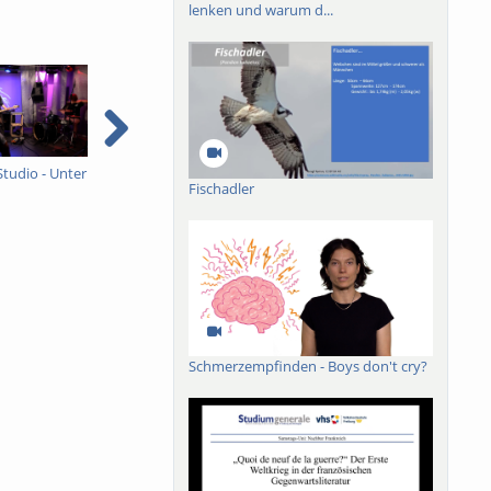
lenken und warum d...
Studio - Unter
Ein ganzes Studio - Unter
Sommer, Sonne,
I
Fischadler
Schock
Freiburg
e
e
Schmerzempfinden - Boys don't cry?