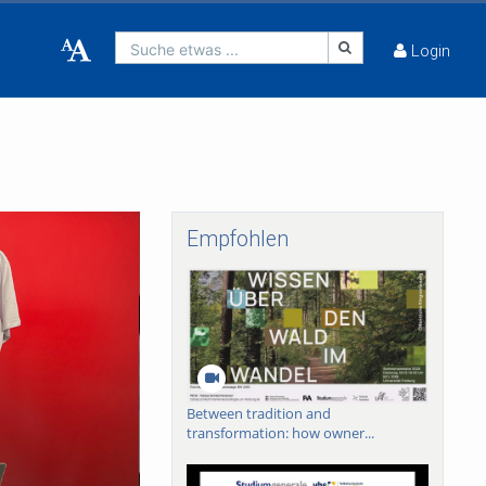
Suche etwas ...
Login
Empfohlen
Between tradition and
transformation: how owner...