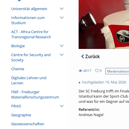
Universität allgemein
Informationen zum
Studium
ACT - Africa Centre for
Transregional Research
Biologie
Centre for Security and
Zurück
Society
Chemie
4017
0
Medienaktio
0
Digitales Lehren und
4017
favorites
hochgeladen 19. Mai 2026
Lernen
views
Der SC Freiburg trifft im Fin
FMF - Freiburger
Istanbul kann der Sport-Club 
Materialforschungszentrum
und was für ein Gegner auf si
FRIAS
Referent/in:
Andreas Nagel
Geographie
Geowissenschaften