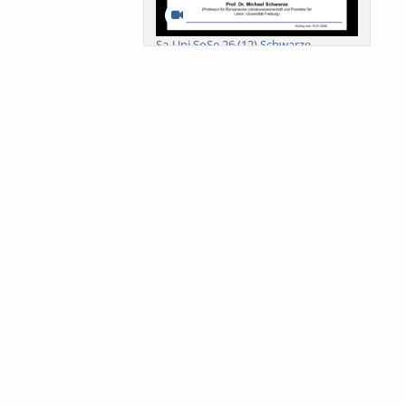
Sa-Uni SoSe 26 (12) Schwarze
Meanings of Forests: A Collaborative
Comparativ...
Als der Wald eine Zukunftsfrage
wurde. Wissen, ...