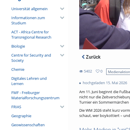
Universität allgemein
Informationen zum
Studium
ACT - Africa Centre for
Transregional Research
Biologie
Centre for Security and
Zurück
Society
Chemie
5402
0
Medienaktio
0
Digitales Lehren und
5402
favorites
hochgeladen 15. Mai 2026
Lernen
views
Am 11. Juni beginnt die Fußba
FMF - Freiburger
nicht nur die Zeitverschiebun
Materialforschungszentrum
Turnier ein Sommermärchen o
FRIAS
Die WM 2026 steht kurz vorm 
schaut, wer boykottiert – und
Geographie
Geowissenschaften
Mehr Medien in "uni