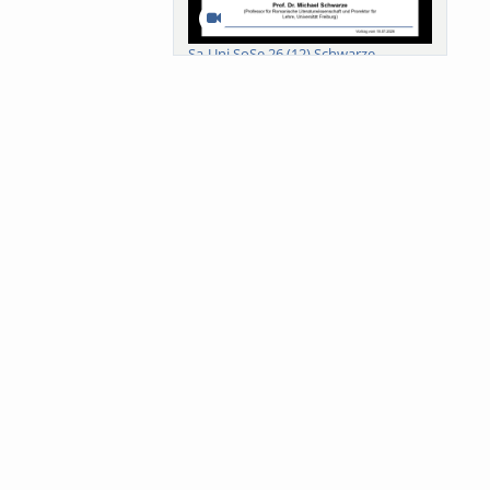
Sa-Uni SoSe 26 (12) Schwarze
Meanings of Forests: A Collaborative
Comparativ...
Als der Wald eine Zukunftsfrage
wurde. Wissen, ...