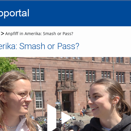
go
go
go
to
to
to
navigation
main
footer
content
Anpfiff in Amerika: Smash or Pass?
erika: Smash or Pass?
Video abspielen