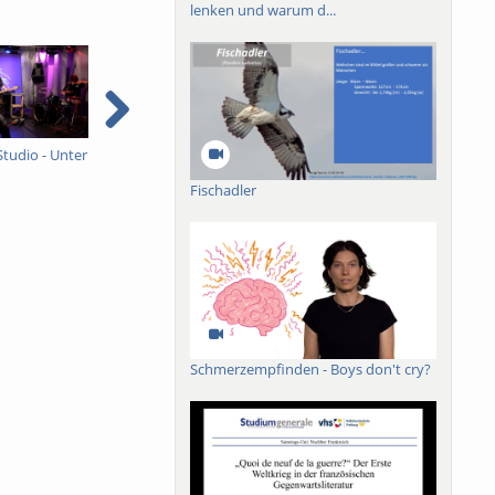
lenken und warum d...
Studio - Unter
Ein ganzes Studio - Unter
Sommer, Sonne,
I
Schock
Freiburg
e
Fischadler
e
Schmerzempfinden - Boys don't cry?