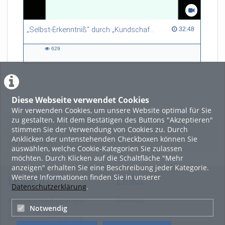
„Selbst-Erkenntniß“ durch „Kundschafft fremder Sitten“. Zur Rezeption früher Amerika-Reiseberichte im deutschen Barock
32:48 duration
32:48
629
629
views
Diese Webseite verwendet Cookies
LADE MEHR
Wir verwenden Cookies, um unsere Website optimal für Sie
zu gestalten. Mit dem Bestätigen des Buttons "Akzeptieren"
Featured
stimmen Sie der Verwendung von Cookies zu. Durch
Anklicken der untenstehenden Checkboxen können Sie
Beliebtheit
auswählen, welche Cookie-Kategorien Sie zulassen
möchten. Durch Klicken auf die Schaltfläche "Mehr
anzeigen" erhalten Sie eine Beschreibung jeder Kategorie.
Weitere Informationen finden Sie in unserer
Legal Info
Links
Datenschutzerklärung
.
Nutzungsbedingungen
Sitemap
Notwendig
Datenschutzerklärung