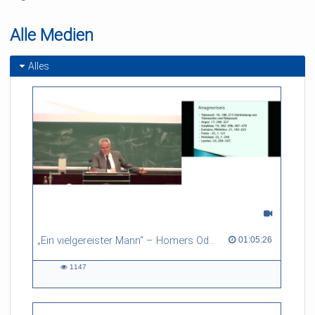
Alle Medien
Alles
„Ein vielgereister Mann“ – Homers Odysseus
01:05:26 duration
01:05:26
1147
1147
views