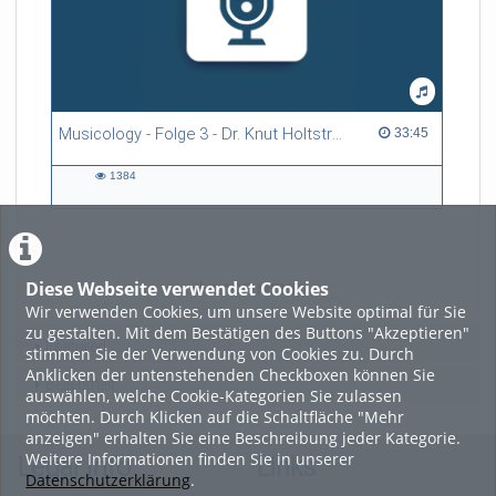
Musicology - Folge 3 - Dr. Knut Holtsträter
33:45 duration
33:45
1384
1384
views
Diese Webseite verwendet Cookies
LADE MEHR
Wir verwenden Cookies, um unsere Website optimal für Sie
zu gestalten. Mit dem Bestätigen des Buttons "Akzeptieren"
Featured
stimmen Sie der Verwendung von Cookies zu. Durch
Anklicken der untenstehenden Checkboxen können Sie
Beliebtheit
auswählen, welche Cookie-Kategorien Sie zulassen
möchten. Durch Klicken auf die Schaltfläche "Mehr
anzeigen" erhalten Sie eine Beschreibung jeder Kategorie.
Weitere Informationen finden Sie in unserer
Legal Info
Links
Datenschutzerklärung
.