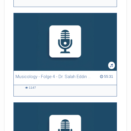
1719
views
Musicology - Folge 4 - Dr. Salah Eddin Maraqa
55:31 duration
55:31
1147
1147
views