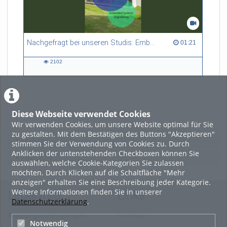
Nachgefragt bei unseren Studis: Embedded Systems Engineering
01:21 duration
01:21
2102
2102
views
Diese Webseite verwendet Cookies
LADE MEHR
Wir verwenden Cookies, um unsere Website optimal für Sie
zu gestalten. Mit dem Bestätigen des Buttons "Akzeptieren"
Featured
stimmen Sie der Verwendung von Cookies zu. Durch
Anklicken der untenstehenden Checkboxen können Sie
Beliebtheit
auswählen, welche Cookie-Kategorien Sie zulassen
möchten. Durch Klicken auf die Schaltfläche "Mehr
anzeigen" erhalten Sie eine Beschreibung jeder Kategorie.
Weitere Informationen finden Sie in unserer
Legal Info
Links
Datenschutzerklärung
.
Nutzungsbedingungen
Sitemap
Notwendig