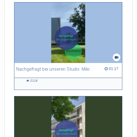
Nachgefragt bei unseren Studis: Mikrosystemtechnik
01:17 duration
01:17
2118
2118
views