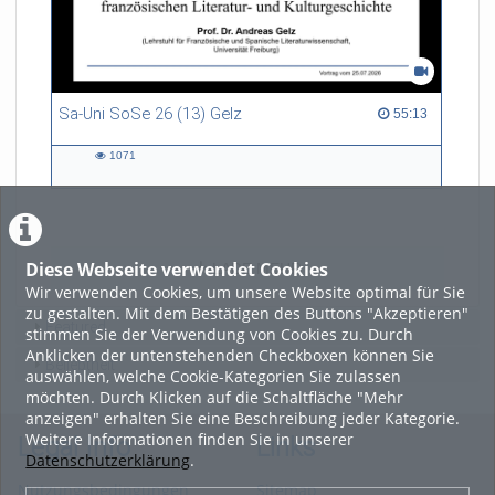
Sa-Uni SoSe 26 (13) Gelz
55:13 duration
55:13
1071
1071
views
Diese Webseite verwendet Cookies
LADE MEHR
Wir verwenden Cookies, um unsere Website optimal für Sie
zu gestalten. Mit dem Bestätigen des Buttons "Akzeptieren"
Featured
stimmen Sie der Verwendung von Cookies zu. Durch
Anklicken der untenstehenden Checkboxen können Sie
Beliebtheit
auswählen, welche Cookie-Kategorien Sie zulassen
möchten. Durch Klicken auf die Schaltfläche "Mehr
anzeigen" erhalten Sie eine Beschreibung jeder Kategorie.
Weitere Informationen finden Sie in unserer
Legal Info
Links
Datenschutzerklärung
.
Nutzungsbedingungen
Sitemap