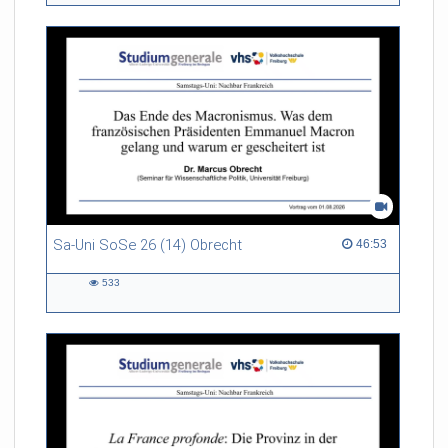
Sa-Uni SoSe 26 (14) Obrecht
46:53 duration
46:53
533
533
views