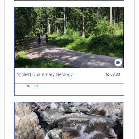
Applied Quaternary Geology
08:33 duration
08:33
3663
3663
views