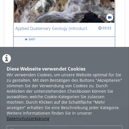
Applied Quaternary Geology (introduction)
03:51 duration
03:51
3497
3497
views
Diese Webseite verwendet Cookies
LADE MEHR
Wir verwenden Cookies, um unsere Website optimal für Sie
zu gestalten. Mit dem Bestätigen des Buttons "Akzeptieren"
Featured
stimmen Sie der Verwendung von Cookies zu. Durch
Anklicken der untenstehenden Checkboxen können Sie
Beliebtheit
auswählen, welche Cookie-Kategorien Sie zulassen
möchten. Durch Klicken auf die Schaltfläche "Mehr
anzeigen" erhalten Sie eine Beschreibung jeder Kategorie.
Weitere Informationen finden Sie in unserer
Legal Info
Links
Datenschutzerklärung
.
Nutzungsbedingungen
Sitemap