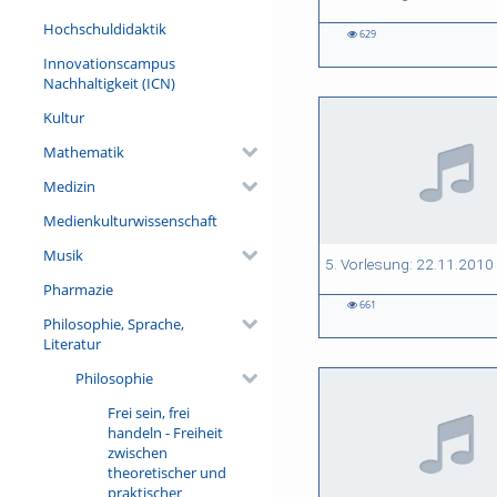
Hochschuldidaktik
629
629
529
441
1452
Innovationscampus
views
views
views
views
Nachhaltigkeit (ICN)
Kultur
Mathematik
Medizin
Medienkulturwissenschaft
Musik
01:23:41 duration
01:25:26 duration
01:23:22 duration
01:31:11 duration
5. Vorlesung: 22.11.2010
Pharmazie
661
661
462
432
333
Philosophie, Sprache,
views
views
views
views
Literatur
Philosophie
Frei sein, frei
handeln - Freiheit
zwischen
theoretischer und
praktischer