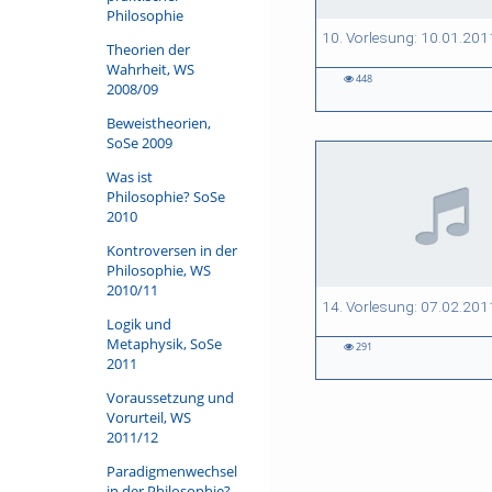
Philosophie
01:27:15 duration
01:28:14 duration
01:20:04 duration
01:26:59 duration
10. Vorlesung: 10.01.201
Theorien der
Wahrheit, WS
448
2008/09
448
403
369
395
views
views
views
views
Beweistheorien,
SoSe 2009
Was ist
Philosophie? SoSe
2010
Kontroversen in der
Philosophie, WS
2010/11
01:29:00 duration
14. Vorlesung: 07.02.201
Logik und
Metaphysik, SoSe
291
2011
291
views
Voraussetzung und
Vorurteil, WS
2011/12
Paradigmenwechsel
in der Philosophie?