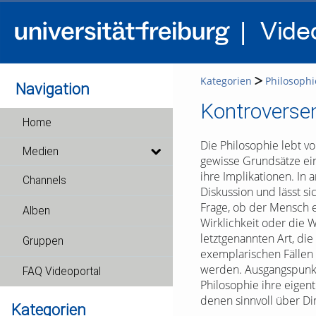
Kategorien
Philosophi
Navigation
Kontroversen
Home
Die Philosophie lebt v
Medien
gewisse Grundsätze ein
ihre Implikationen. In
Channels
Diskussion und lässt si
Frage, ob der Mensch ei
Alben
Wirklichkeit oder die W
letztgenannten Art, die
Gruppen
exemplarischen Fällen
werden. Ausgangspunkt 
FAQ Videoportal
Philosophie ihre eigent
denen sinnvoll über D
Kategorien