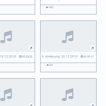
1452
 13.12.2010
9. Vorlesung: 20.12.2010
01:23:22
01:31:11
333