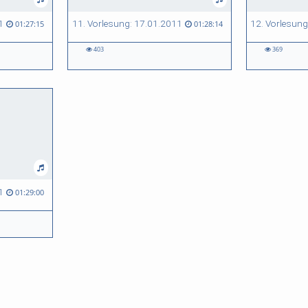
1
11. Vorlesung: 17.01.2011
12. Vorlesung
01:27:15
01:28:14
403
369
1
01:29:00