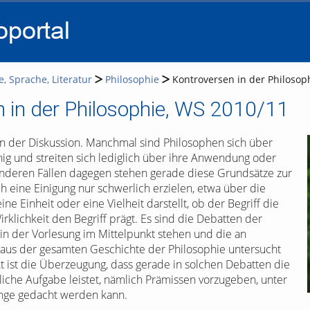
go
go
go
to
to
to
navigation
main
footer
content
e, Sprache, Literatur
Philosophie
Kontroversen in der Philosop
 in der Philosophie, WS 2010/11
on der Diskussion. Manchmal sind Philosophen sich über
ig und streiten sich lediglich über ihre Anwendung oder
 anderen Fällen dagegen stehen gerade diese Grundsätze zur
ch eine Einigung nur schwerlich erzielen, etwa über die
ne Einheit oder eine Vielheit darstellt, ob der Begriff die
irklichkeit den Begriff prägt. Es sind die Debatten der
 in der Vorlesung im Mittelpunkt stehen und die an
 aus der gesamten Geschichte der Philosophie untersucht
ist die Überzeugung, dass gerade in solchen Debatten die
liche Aufgabe leistet, nämlich Prämissen vorzugeben, unter
inge gedacht werden kann.