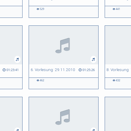
529
441
6. Vorlesung: 29.11.2010
8. Vorlesung:
01:23:41
01:25:26
462
432