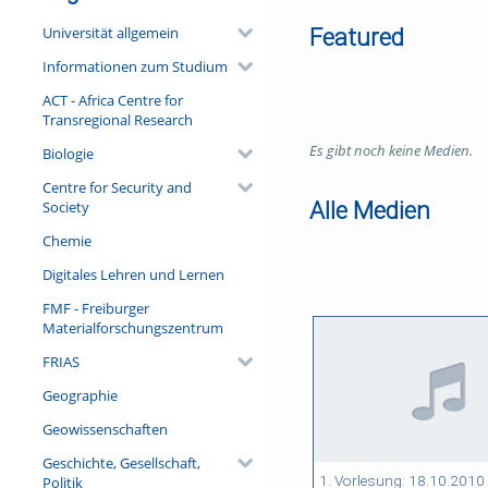
Universität allgemein
Featured
Informationen zum Studium
ACT - Africa Centre for
Transregional Research
Es gibt noch keine Medien.
Biologie
Centre for Security and
Alle Medien
Society
Chemie
Digitales Lehren und Lernen
FMF - Freiburger
Materialforschungszentrum
FRIAS
Geographie
Geowissenschaften
Geschichte, Gesellschaft,
01:30:22 duration
01:29:00 duration
01:00:17 duration
01:30:07 duration
1. Vorlesung: 18.10.2010
Politik