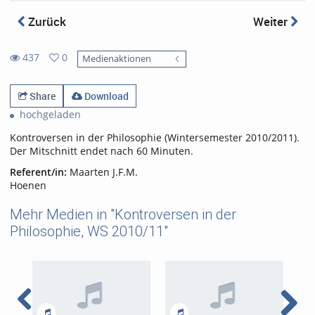
Zurück
Weiter
437
0
Medienaktionen
0
437
favorites
views
Share
Download
hochgeladen
Kontroversen in der Philosophie (Wintersemester 2010/2011).
Der Mitschnitt endet nach 60 Minuten.
Referent/in:
Maarten J.F.M.
Hoenen
Mehr Medien in "Kontroversen in der
Philosophie, WS 2010/11"