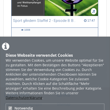
Sport gÄndern Staffel 2 - Episode 8: Balance im Spitzensport: Stressbewältigung und Wettkampfangst im Fokus
17:47 duration
17:47
1008
1008
views
Diese Webseite verwendet Cookies
LADE MEHR
Wir verwenden Cookies, um unsere Website optimal für Sie
zu gestalten. Mit dem Bestätigen des Buttons "Akzeptieren"
Featured
stimmen Sie der Verwendung von Cookies zu. Durch
Anklicken der untenstehenden Checkboxen können Sie
Beliebtheit
auswählen, welche Cookie-Kategorien Sie zulassen
möchten. Durch Klicken auf die Schaltfläche "Mehr
anzeigen" erhalten Sie eine Beschreibung jeder Kategorie.
Weitere Informationen finden Sie in unserer
Legal Info
Links
Datenschutzerklärung
.
Nutzungsbedingungen
Sitemap
Notwendig