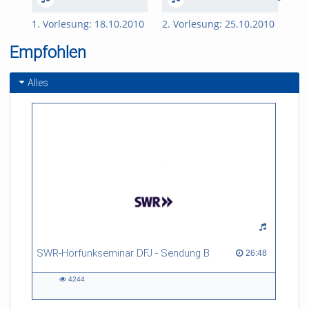
1. Vorlesung: 18.10.2010
2. Vorlesung: 25.10.2010
3. 
Empfohlen
Alles
SWR-Hörfunkseminar DFJ - Sendung B
26:48 duration
26:48
4244
4244
views