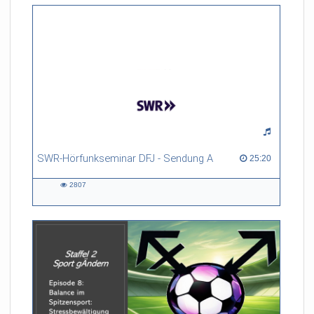
SWR-Hörfunkseminar DFJ - Sendung A
25:20 duration
25:20
2807
2807
views