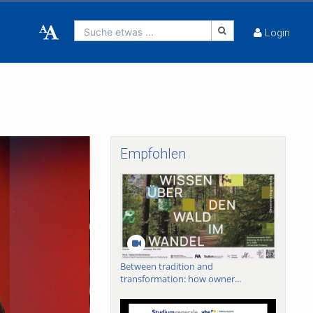
Suche etwas ...
Login
Empfohlen
Between tradition and
transformation: how owner...