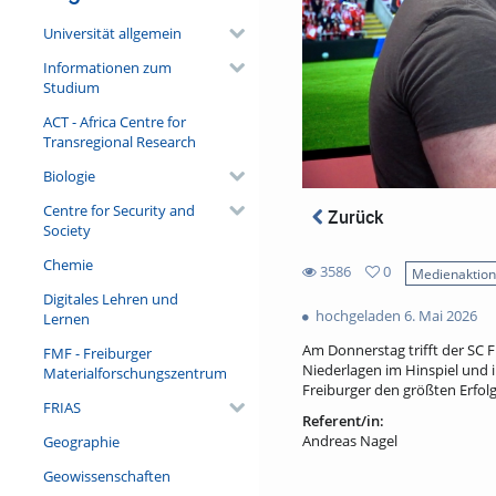
Universität allgemein
Informationen zum
Studium
ACT - Africa Centre for
Transregional Research
Biologie
Centre for Security and
Zurück
Society
Chemie
3586
0
Medienaktio
0
Digitales Lehren und
3586
favorites
hochgeladen 6. Mai 2026
Lernen
views
Am Donnerstag trifft der SC 
FMF - Freiburger
Niederlagen im Hinspiel und i
Materialforschungszentrum
Freiburger den größten Erfolg
FRIAS
Referent/in:
Andreas Nagel
Geographie
Geowissenschaften