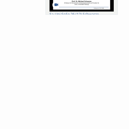
Sa-Uni SoSe 26 (12) Schwarze
Meanings of Forests: A Collaborative
Comparativ...
Als der Wald eine Zukunftsfrage
wurde. Wissen, ...