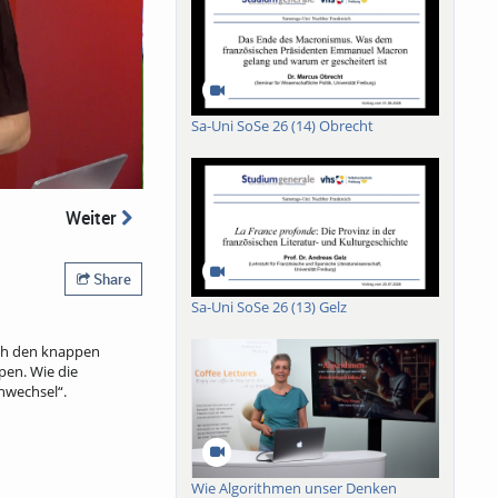
Sa-Uni SoSe 26 (14) Obrecht
Weiter
Share
Sa-Uni SoSe 26 (13) Gelz
ach den knappen
pen. Wie die
enwechsel“.
Wie Algorithmen unser Denken