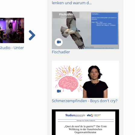
lenken und warum d...
Studio - Unter
Ein ganzes Studio - Unter
Sommer, Sonne,
I
Fischadler
Schock
Freiburg
e
e
Schmerzempfinden - Boys don't cry?