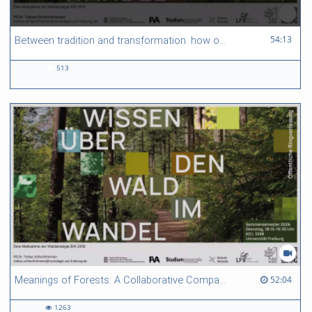
54:13 duration
54:13
Between tradition and transformation: how owners, advisers and institutions co-create knowledge for resilient forests in Europe
513
513
views
52:04 duration
52:04
Meanings of Forests: A Collaborative Comparative Ethnography Between Indonesia and Germany
1263