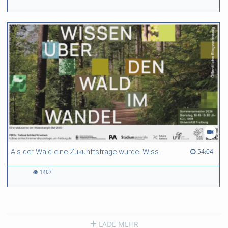
1263
views
54:04 duration
54:04
Als der Wald eine Zukunftsfrage wurde. Wissen, Prognosen und Emotionen in der Waldsterbensdebatte der 1980er
1467
1467
views
LADE MEHR