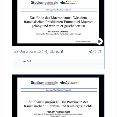
Sa-Uni SoSe 26 (14) Obrecht
46:53 duration
46:53
747
747
views