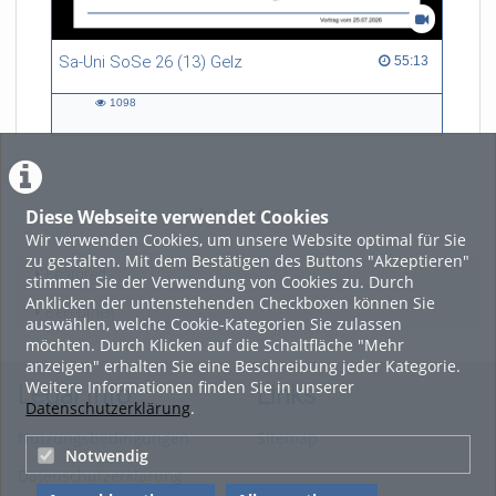
Sa-Uni SoSe 26 (13) Gelz
55:13 duration
55:13
1098
1098
views
Diese Webseite verwendet Cookies
LADE MEHR
Wir verwenden Cookies, um unsere Website optimal für Sie
zu gestalten. Mit dem Bestätigen des Buttons "Akzeptieren"
Featured
stimmen Sie der Verwendung von Cookies zu. Durch
Anklicken der untenstehenden Checkboxen können Sie
Beliebtheit
auswählen, welche Cookie-Kategorien Sie zulassen
möchten. Durch Klicken auf die Schaltfläche "Mehr
anzeigen" erhalten Sie eine Beschreibung jeder Kategorie.
Weitere Informationen finden Sie in unserer
Legal Info
Links
Datenschutzerklärung
.
Nutzungsbedingungen
Sitemap
Notwendig
Datenschutzerklärung