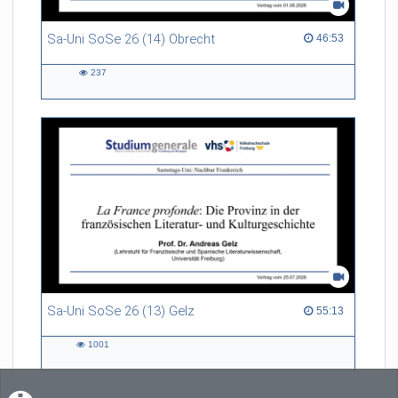
Sa-Uni SoSe 26 (14) Obrecht
46:53 duration
46:53
237
237
views
Sa-Uni SoSe 26 (13) Gelz
55:13 duration
55:13
1001
1001
views