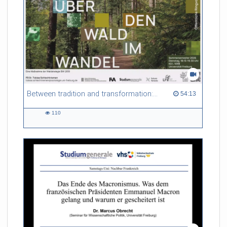
Between tradition and transformation: how owners, advisers and institutions co-create knowledge for resilient forests in Europe
54:13 duration
54:13
110
110
views