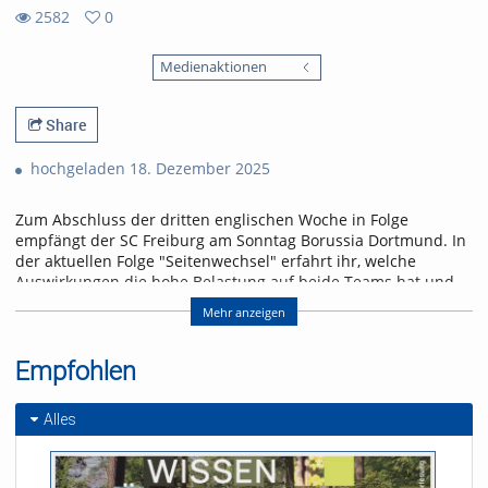
2582
0
0
2582
favorites
Medienaktionen
views
Share
hochgeladen 18. Dezember 2025
Zum Abschluss der dritten englischen Woche in Folge
empfängt der SC Freiburg am Sonntag Borussia Dortmund. In
der aktuellen Folge "Seitenwechsel" erfahrt ihr, welche
Auswirkungen die hohe Belastung auf beide Teams hat und
warum ein Freiburger Sieg fast schon ein kleines
Mehr anzeigen
Weihnachtswunder wäre.
Referent/in:
Empfohlen
Andreas Nagel
Alles