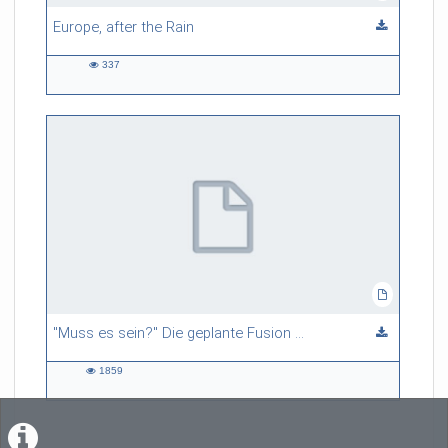
Europe, after the Rain
337
337
views
"Muss es sein?" Die geplante Fusion des SWR Sinfonieorchesters Baden-Baden und Freiburg mit dem Radiosinfonieorchester Stuttgart
1859
1859
views