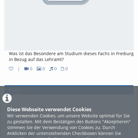
Was ist das Besondere am Studium dieses Fachs in Freiburg
in Bezug auf das Lehramt?
|
0
0
0
0
0
0
0
0
Videos
Bilder
Audios
Dateien
Alles
Es gibt noch keine Medien.
Diese Webseite verwendet Cookies
Wir verwenden Cookies, um unsere Website optimal für Sie
zu gestalten. Mit dem Bestätigen des Buttons "Akzeptieren"
Featured
stimmen Sie der Verwendung von Cookies zu. Durch
Anklicken der untenstehenden Checkboxen können Sie
Beliebtheit