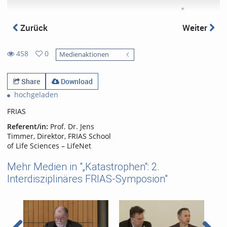
Zurück
Weiter
458
0
Medienaktionen
0
458
favorites
views
Share
Download
hochgeladen
FRIAS
Referent/in:
Prof. Dr. Jens
Timmer, Direktor, FRIAS School
of Life Sciences – LifeNet
Mehr Medien in "„Katastrophen“: 2.
Interdisziplinäres FRIAS-Symposion"