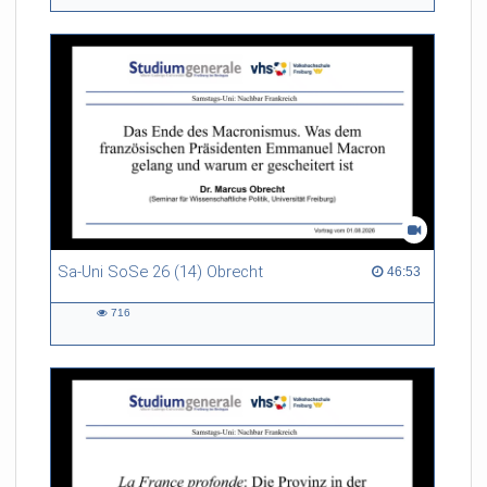
views
Sa-Uni SoSe 26 (14) Obrecht
46:53 duration
46:53
716
716
views