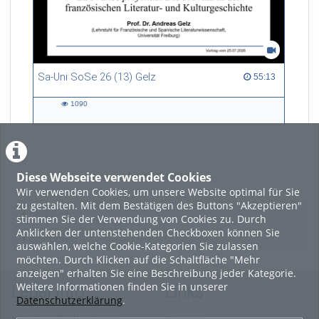
Sa-Uni SoSe 26 (13) Gelz
55:13 duration
55:13
1090
1090
views
Diese Webseite verwendet Cookies
LADE MEHR
Wir verwenden Cookies, um unsere Website optimal für Sie
zu gestalten. Mit dem Bestätigen des Buttons "Akzeptieren"
Featured
stimmen Sie der Verwendung von Cookies zu. Durch
Anklicken der untenstehenden Checkboxen können Sie
Beliebtheit
auswählen, welche Cookie-Kategorien Sie zulassen
möchten. Durch Klicken auf die Schaltfläche "Mehr
anzeigen" erhalten Sie eine Beschreibung jeder Kategorie.
Weitere Informationen finden Sie in unserer
Legal Info
Links
Datenschutzerklärung
.