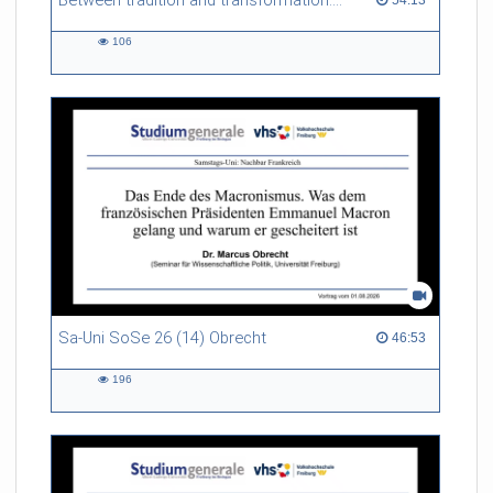
Between tradition and transformation: how owners, advisers and institutions co-create knowledge for resilient forests in Europe
106
106
views
Sa-Uni SoSe 26 (14) Obrecht
46:53 duration
46:53
196
196
views