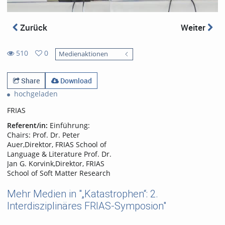
Zurück
Weiter
510
0
Medienaktionen
0
510
favorites
views
Share
Download
hochgeladen
FRIAS
Referent/in:
Einführung:
Chairs: Prof. Dr. Peter
Auer,Direktor, FRIAS School of
Language & Literature Prof. Dr.
Jan G. Korvink,Direktor, FRIAS
School of Soft Matter Research
Mehr Medien in "„Katastrophen“: 2.
Interdisziplinäres FRIAS-Symposion"