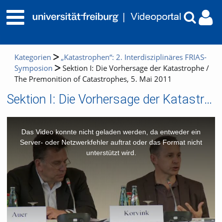
Kategorien
„Katastrophen“: 2. Interdisziplinäres FRIAS-
Symposion
Sektion I: Die Vorhersage der Katastrophe /
The Premonition of Catastrophes, 5. Mai 2011
Sektion I: Die Vorhersage der Katastrophe / The Premonition of Catastrophes, 5. Mai 2011
This
is
a
Das Video konnte nicht geladen werden, da entweder ein
modal
window.
Server- oder Netzwerkfehler auftrat oder das Format nicht
unterstützt wird.