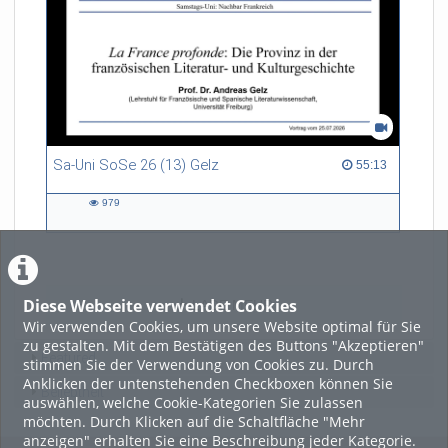
Sa-Uni SoSe 26 (13) Gelz
55:13 duration
55:13
979
979
views
Diese Webseite verwendet Cookies
LADE MEHR
Wir verwenden Cookies, um unsere Website optimal für Sie
zu gestalten. Mit dem Bestätigen des Buttons "Akzeptieren"
Featured
stimmen Sie der Verwendung von Cookies zu. Durch
Anklicken der untenstehenden Checkboxen können Sie
Beliebtheit
auswählen, welche Cookie-Kategorien Sie zulassen
möchten. Durch Klicken auf die Schaltfläche "Mehr
anzeigen" erhalten Sie eine Beschreibung jeder Kategorie.