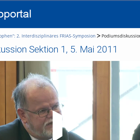
go
go
go
to
to
to
navigation
main
footer
content
ophen“: 2. Interdisziplinäres FRIAS-Symposion
Podiumsdiskussion
ssion Sektion 1, 5. Mai 2011
Video abspielen