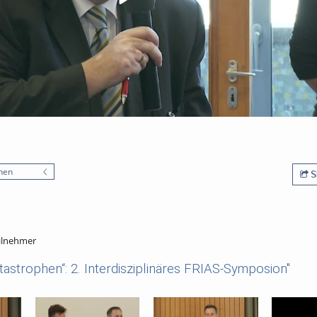
nen
S
ilnehmer
astrophen“: 2. Interdisziplinäres FRIAS-Symposion"