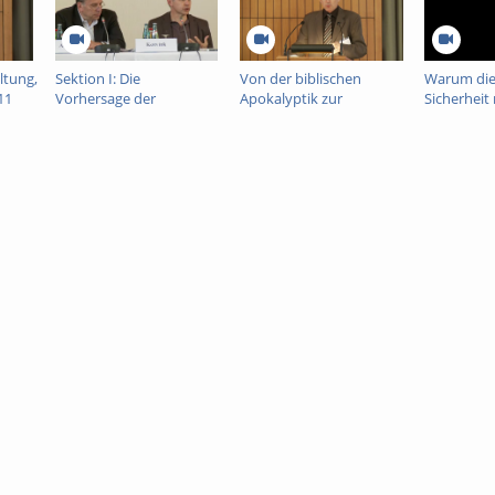
ltung,
Sektion I: Die
Von der biblischen
Warum di
11
Vorhersage der
Apokalyptik zur
Sicherheit
Katastrophe / The
neuzeitlichen
und für K
Premonition of
Apokalypse. Zu Funktion
nicht vera
Catastrophes, 5. Mai
und Wandel religiöser
will, 5. Ma
2011
Krisenrhetorik in der
europäische