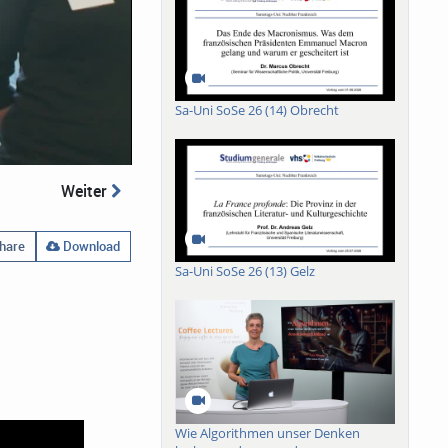
Sa-Uni SoSe 26 (14) Obrecht
Weiter
hare
Download
Sa-Uni SoSe 26 (13) Gelz
Wie Algorithmen unser Denken