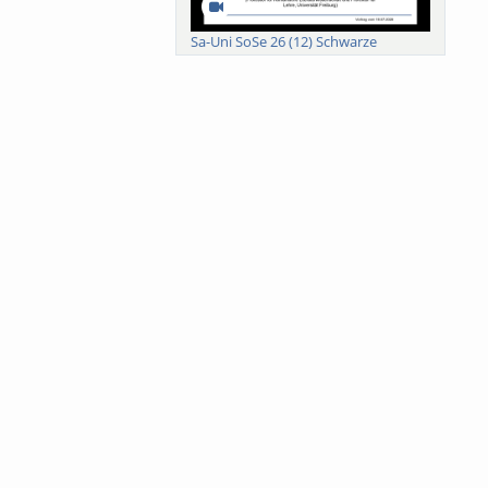
Sa-Uni SoSe 26 (12) Schwarze
Meanings of Forests: A Collaborative
Comparativ...
Als der Wald eine Zukunftsfrage
wurde. Wissen, ...