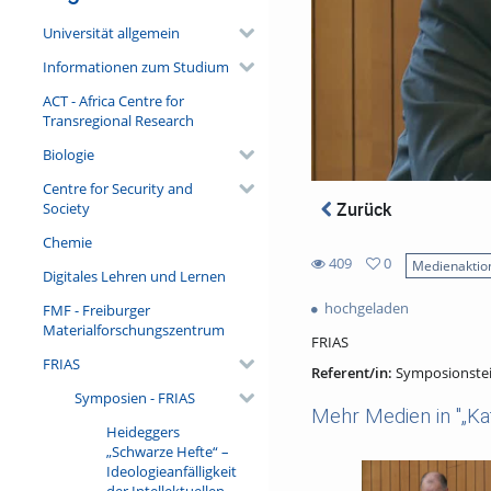
Universität allgemein
Informationen zum Studium
ACT - Africa Centre for
Transregional Research
Biologie
Centre for Security and
Zurück
Society
Chemie
409
0
Medienaktio
Digitales Lehren und Lernen
0
409
favorites
hochgeladen
FMF - Freiburger
views
Materialforschungszentrum
FRIAS
FRIAS
Referent/in:
Symposionste
Symposien - FRIAS
Mehr Medien in "„Kat
Heideggers
„Schwarze Hefte“ –
Ideologieanfälligkeit
der Intellektuellen