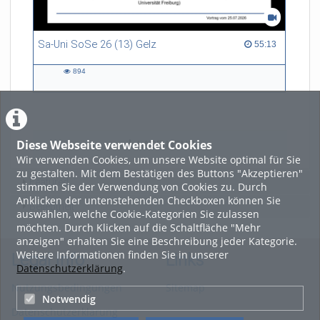
Sa-Uni SoSe 26 (13) Gelz
55:13 duration
55:13
894
894
views
Diese Webseite verwendet Cookies
LADE MEHR
Wir verwenden Cookies, um unsere Website optimal für Sie
zu gestalten. Mit dem Bestätigen des Buttons "Akzeptieren"
Featured
stimmen Sie der Verwendung von Cookies zu. Durch
Anklicken der untenstehenden Checkboxen können Sie
Beliebtheit
auswählen, welche Cookie-Kategorien Sie zulassen
möchten. Durch Klicken auf die Schaltfläche "Mehr
anzeigen" erhalten Sie eine Beschreibung jeder Kategorie.
Weitere Informationen finden Sie in unserer
Legal Info
Links
Datenschutzerklärung
.
Nutzungsbedingungen
Sitemap
Notwendig
Datenschutzerklärung