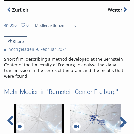
Zurück
Weiter
396
0
Medienaktionen
0
396
favorites
views
Share
hochgeladen 9. Februar 2021
Short film, describing a method developed at the Bernstein
Center of the University of Freiburg to analyse the signal
transmission in the cortex of the brain, and the results that
were found.
Mehr Medien in "Bernstein Center Freiburg"