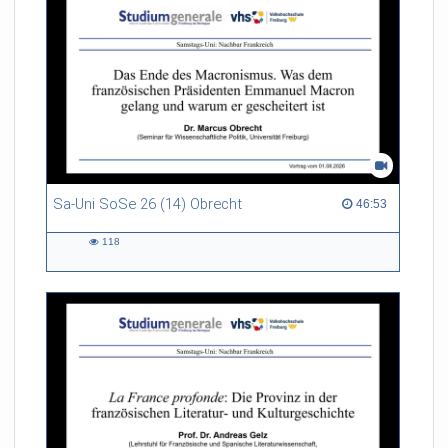
Sa-Uni SoSe 26 (14) Obrecht
46:53 duration
46:53
118
118
views