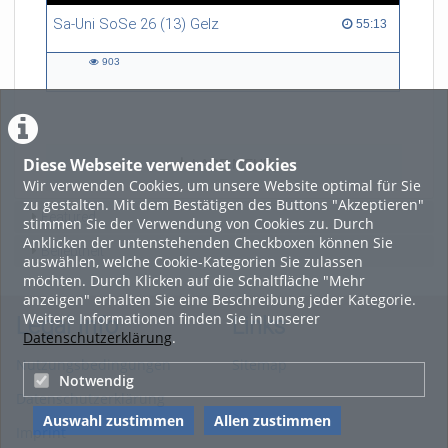
Sa-Uni SoSe 26 (13) Gelz
55:13 duration
55:13
903
903
views
Diese Webseite verwendet Cookies
LADE MEHR
Wir verwenden Cookies, um unsere Website optimal für Sie
zu gestalten. Mit dem Bestätigen des Buttons "Akzeptieren"
Featured
stimmen Sie der Verwendung von Cookies zu. Durch
Anklicken der untenstehenden Checkboxen können Sie
Beliebtheit
auswählen, welche Cookie-Kategorien Sie zulassen
möchten. Durch Klicken auf die Schaltfläche "Mehr
anzeigen" erhalten Sie eine Beschreibung jeder Kategorie.
Weitere Informationen finden Sie in unserer
Legal Info
Links
Datenschutzerklärung
.
Nutzungsbedingungen
Sitemap
Notwendig
Datenschutzerklärung
Auswahl zustimmen
Allen zustimmen
Imprint