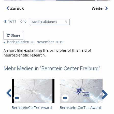
Zurück
Weiter
1611
0
Medienaktionen
0
1611
favorites
views
Share
hochgeladen 20. November 2019
A short film explaining the principles of this field of
neuroscientific research.
Mehr Medien in "Bernstein Center Freiburg"
BernsteinCorTec Award
Bernstein-CorTec Award
Ber
2025
2024
202