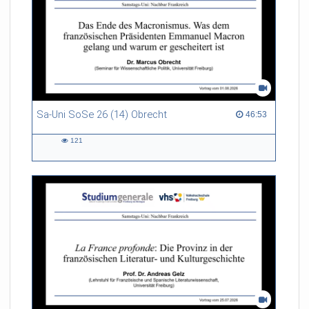
Sa-Uni SoSe 26 (14) Obrecht
46:53 duration
46:53
121
121
views