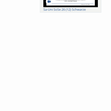
Sa-Uni SoSe 26 (12) Schwarze
Meanings of Forests: A Collaborative
Comparativ...
Als der Wald eine Zukunftsfrage
wurde. Wissen, ...