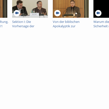
ltung,
Sektion I: Die
Von der biblischen
Warum di
11
Vorhersage der
Apokalyptik zur
Sicherheit
Katastrophe / The
neuzeitlichen
und für K
Premonition of
Apokalypse. Zu Funktion
nicht vera
Catastrophes, 5. Mai
und Wandel religiöser
will, 5. Ma
2011
Krisenrhetorik in der
europäische