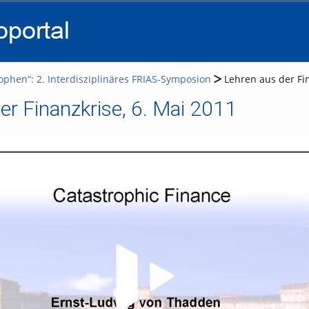
go
go
go
to
to
to
navigation
main
footer
content
ophen“: 2. Interdisziplinäres FRIAS-Symposion
Lehren aus der Fin
er Finanzkrise, 6. Mai 2011
Video abspielen