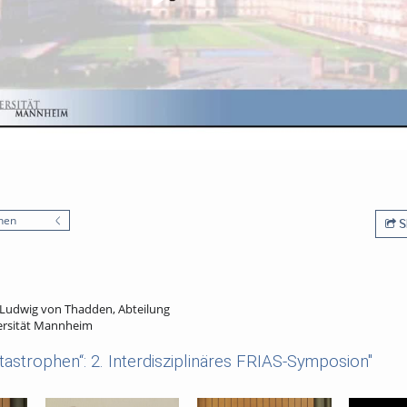
nen
S
t-Ludwig von Thadden, Abteilung
versität Mannheim
astrophen“: 2. Interdisziplinäres FRIAS-Symposion"