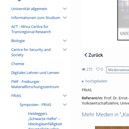
Universität allgemein
Informationen zum Studium
ACT - Africa Centre for
Transregional Research
Biologie
Centre for Security and
Zurück
Society
Chemie
275
0
Medienaktio
Digitales Lehren und Lernen
0
275
favorites
hochgeladen
FMF - Freiburger
views
Materialforschungszentrum
FRIAS
FRIAS
Referent/in:
Prof. Dr. Erns
Volkswirtschaftslehre, Uni
Symposien - FRIAS
Heideggers
Mehr Medien in "„Kat
„Schwarze Hefte“ –
Ideologieanfälligkeit
der Intellektuellen