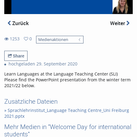
Zurück
Weiter
1253
0
Medienaktionen
0
1253
favorites
views
Share
hochgeladen 29. September 2020
Learn Languages at the Language Teaching Center (SLI)
Please find the PowerPoint presentation from the winter term
2021/22 below.
Zusätzliche Dateien
» Sprachlehrinstitut_Language Teaching Centre_Uni Freiburg
2021.pptx
Mehr Medien in "Welcome Day for international
students"