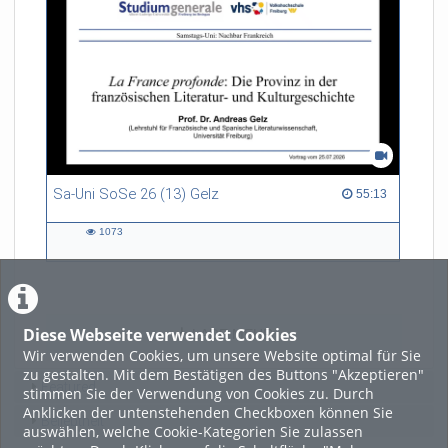
Sa-Uni SoSe 26 (13) Gelz
55:13 duration
55:13
1073
1073
views
Diese Webseite verwendet Cookies
LADE MEHR
Wir verwenden Cookies, um unsere Website optimal für Sie
zu gestalten. Mit dem Bestätigen des Buttons "Akzeptieren"
Featured
stimmen Sie der Verwendung von Cookies zu. Durch
Anklicken der untenstehenden Checkboxen können Sie
Beliebtheit
auswählen, welche Cookie-Kategorien Sie zulassen