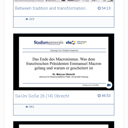
Between tradition and transformation: how owners, advisers and institutions co-create knowledge for resilient forests in Europe
54:13 duration
54:13
315
315
views
Sa-Uni SoSe 26 (14) Obrecht
46:53 duration
46:53
561
561
views