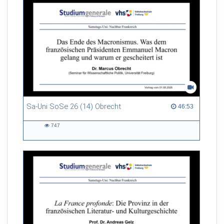
Sa-Uni SoSe 26 (14) Obrecht
46:53 duration
46:53
747
747
views