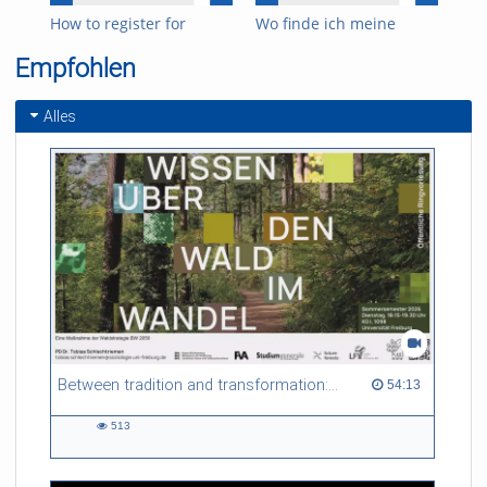
How to register for
Wo finde ich meine
Wie
exams
Immatrikulationsbescheinigung
Ald
Empfohlen
How
Tal
Alles
Between tradition and transformation: how owners, advisers and institutions co-create knowledge for resilient forests in Europe
54:13 duration
54:13
513
513
views