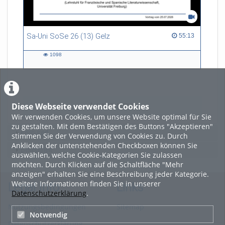
Sa-Uni SoSe 26 (13) Gelz
55:13 duration
55:13
1098
1098
views
Diese Webseite verwendet Cookies
LADE MEHR
Wir verwenden Cookies, um unsere Website optimal für Sie
zu gestalten. Mit dem Bestätigen des Buttons "Akzeptieren"
Featured
stimmen Sie der Verwendung von Cookies zu. Durch
Anklicken der untenstehenden Checkboxen können Sie
Beliebtheit
auswählen, welche Cookie-Kategorien Sie zulassen
möchten. Durch Klicken auf die Schaltfläche "Mehr
anzeigen" erhalten Sie eine Beschreibung jeder Kategorie.
Weitere Informationen finden Sie in unserer
Legal Info
Links
Datenschutzerklärung
.
Nutzungsbedingungen
Sitemap
Notwendig
Datenschutzerklärung