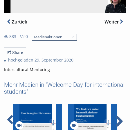
Zurück
Weiter
883
0
Medienaktionen
0
883
favorites
views
Share
hochgeladen 29. September 2020
Intercultural Mentoring
Mehr Medien in "Welcome Day for international
students"