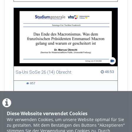
Sa-Uni SoSe 26 (14) Obrecht
46:53 duration
46:53
957
957
views
Diese Webseite verwendet Cookies
LADE MEHR
Wir verwenden Cookies, um unsere Website optimal für Sie
zu gestalten. Mit dem Bestätigen des Buttons "Akzeptieren"
Featured
stimmen Sie der Verwendung von Cookies zu. Durch