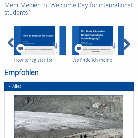
Mehr Medien in "Welcome Day for international
students"
How to register for
Wo finde ich meine
Wie
exams
Immatrikulationsbescheinigung
Ald
Empfohlen
How
Tal
Alles