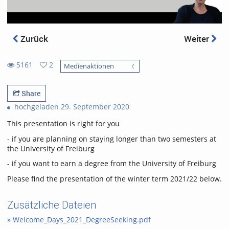
Zurück
Weiter
5161
2
Medienaktionen
2
5161
favorites
views
Share
hochgeladen 29. September 2020
This presentation is right for you
- if you are planning on staying longer than two semesters at
the University of Freiburg
- if you want to earn a degree from the University of Freiburg
Please find the presentation of the winter term 2021/22 below.
Zusätzliche Dateien
» Welcome_Days_2021_DegreeSeeking.pdf