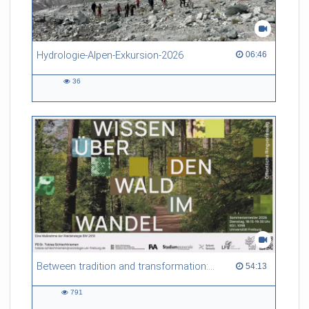
Hydrologie-Alpen-Exkursion-2026
06:46 duration
06:46
36
36
views
Between tradition and transformation: how owners, advisers and institutions co-create knowledge for resilient forests in Europe
54:13 duration
54:13
791
791
views