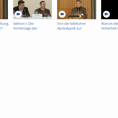
ltung,
Sektion I: Die
Von der biblischen
Warum di
11
Vorhersage der
Apokalyptik zur
Sicherheit
Katastrophe / The
neuzeitlichen
und für K
Premonition of
Apokalypse. Zu Funktion
nicht vera
Catastrophes, 5. Mai
und Wandel religiöser
will, 5. Ma
2011
Krisenrhetorik in der
europäische