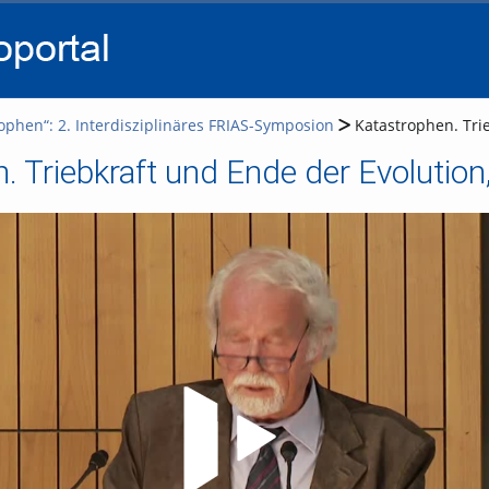
go
go
go
to
to
to
navigation
main
footer
content
ophen“: 2. Interdisziplinäres FRIAS-Symposion
Katastrophen. Trie
. Triebkraft und Ende der Evolution
Video abspielen