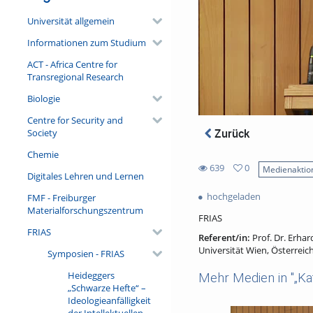
Universität allgemein
Informationen zum Studium
ACT - Africa Centre for
Transregional Research
Biologie
Centre for Security and
Zurück
Society
Chemie
639
0
Medienaktio
Digitales Lehren und Lernen
0
639
favorites
hochgeladen
FMF - Freiburger
views
Materialforschungszentrum
FRIAS
FRIAS
Referent/in:
Prof. Dr. Erhar
Universität Wien, Österreic
Symposien - FRIAS
Heideggers
Mehr Medien in "„Kat
„Schwarze Hefte“ –
Ideologieanfälligkeit
der Intellektuellen