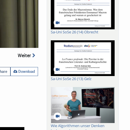
Sa-Uni SoSe 26 (14) Obrecht
Weiter
hare
Download
Sa-Uni SoSe 26 (13) Gelz
Wie Algorithmen unser Denken