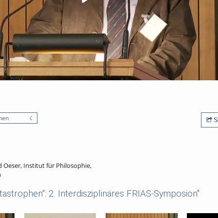
nen
S
d Oeser, Institut für Philosophie,
h
astrophen“: 2. Interdisziplinäres FRIAS-Symposion"