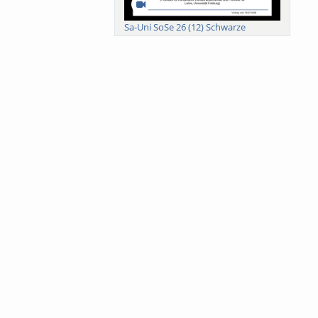
Sa-Uni SoSe 26 (12) Schwarze
Meanings of Forests: A Collaborative
Comparativ...
Als der Wald eine Zukunftsfrage
wurde. Wissen, ...