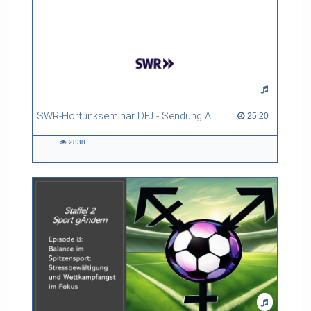
SWR-Hörfunkseminar DFJ - Sendung A
25:20 duration
25:20
2838
2838
views