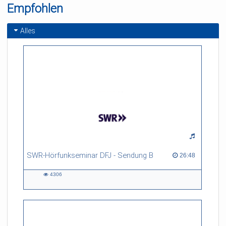
Empfohlen
gentium" (5 Verse, aus:
in d
Tabulatura Nova III,
1624)
Alles
SWR-Hörfunkseminar DFJ - Sendung B
26:48 duration
26:48
4306
4306
views