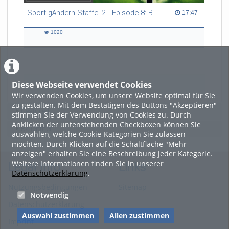
Sport gÄndern Staffel 2 - Episode 8: Balance im Spitzensport: Stressbewältigung und Wettkampfangst im Fokus
17:47 duration
17:47
1020
1020
views
Diese Webseite verwendet Cookies
LADE MEHR
Wir verwenden Cookies, um unsere Website optimal für Sie
zu gestalten. Mit dem Bestätigen des Buttons "Akzeptieren"
Featured
stimmen Sie der Verwendung von Cookies zu. Durch
Anklicken der untenstehenden Checkboxen können Sie
Beliebtheit
auswählen, welche Cookie-Kategorien Sie zulassen
möchten. Durch Klicken auf die Schaltfläche "Mehr
anzeigen" erhalten Sie eine Beschreibung jeder Kategorie.
Weitere Informationen finden Sie in unserer
Legal Info
Links
Datenschutzerklärung
.
Nutzungsbedingungen
Sitemap
Notwendig
Datenschutzerklärung
Auswahl zustimmen
Allen zustimmen
Imprint