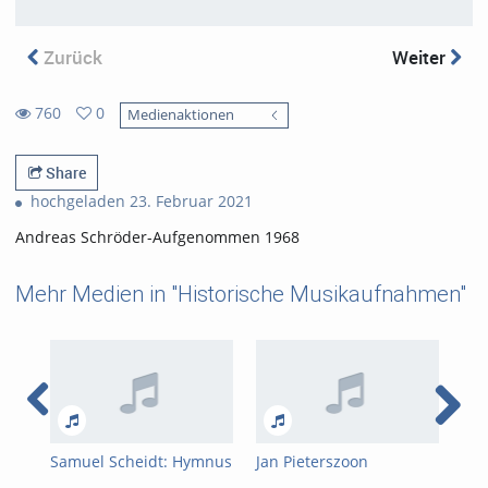
Zurück
Weiter
760
0
Medienaktionen
0
760
favorites
views
Share
hochgeladen 23. Februar 2021
Andreas Schröder-Aufgenommen 1968
Mehr Medien in "Historische Musikaufnahmen"
Samuel Scheidt: Hymnus
Jan Pieterszoon
Mod
"Veni redemptor
Sweelinck: Echo-Fantasie
org