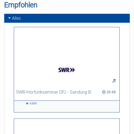
Empfohlen
gentium" (5 Verse, aus:
in d
Tabulatura Nova III,
1624)
Alles
SWR-Hörfunkseminar DFJ - Sendung B
26:48 duration
26:48
4306
4306
views