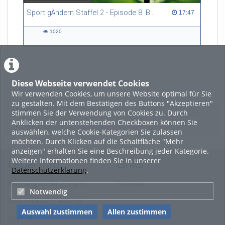
Sport gÄndern Staffel 2 - Episode 8: Balance im Spitzensport: Stressbewältigung und Wettkampfangst im Fokus
17:47 duration
17:47
1020
1020
views
Diese Webseite verwendet Cookies
LADE MEHR
Wir verwenden Cookies, um unsere Website optimal für Sie
zu gestalten. Mit dem Bestätigen des Buttons "Akzeptieren"
Featured
stimmen Sie der Verwendung von Cookies zu. Durch
Anklicken der untenstehenden Checkboxen können Sie
Beliebtheit
auswählen, welche Cookie-Kategorien Sie zulassen
möchten. Durch Klicken auf die Schaltfläche "Mehr
anzeigen" erhalten Sie eine Beschreibung jeder Kategorie.
Weitere Informationen finden Sie in unserer
Legal Info
Links
Datenschutzerklärung
.
Nutzungsbedingungen
Sitemap
Notwendig
Datenschutzerklärung
Auswahl zustimmen
Allen zustimmen
Imprint