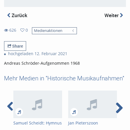
Zurück
Weiter
626
0
Medienaktionen
0
626
favorites
views
Share
hochgeladen 12. Februar 2021
Andreas Schröder-Aufgenommen 1968
Mehr Medien in "Historische Musikaufnahmen"
Samuel Scheidt: Hymnus
Jan Pieterszoon
Mod
"Veni redemptor
Sweelinck: Echo-Fantasie
org