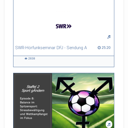
SWR-Hörfunkseminar DFJ - Sendung A
25:20 duration
25:20
2838
2838
views