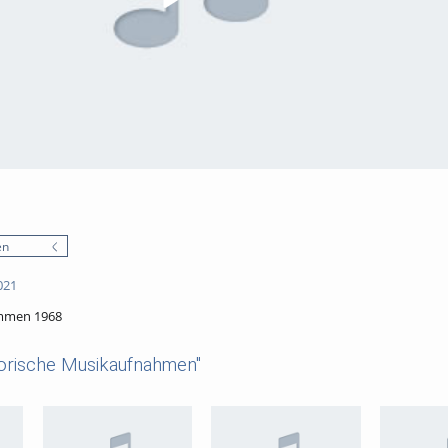
en
021
ommen 1968
torische Musikaufnahmen"