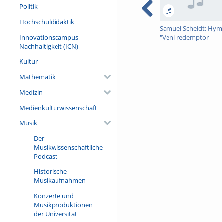
Politik
Hochschuldidaktik
Samuel Scheidt: Hy
Innovationscampus
"Veni redemptor
Nachhaltigkeit (ICN)
gentium" (5 Verse, au
Tabulatura Nova III,
Kultur
1624)
Mathematik
Medizin
Medienkulturwissenschaft
Musik
Der
Musikwissenschaftliche
Podcast
Historische
Musikaufnahmen
Konzerte und
Musikproduktionen
der Universität