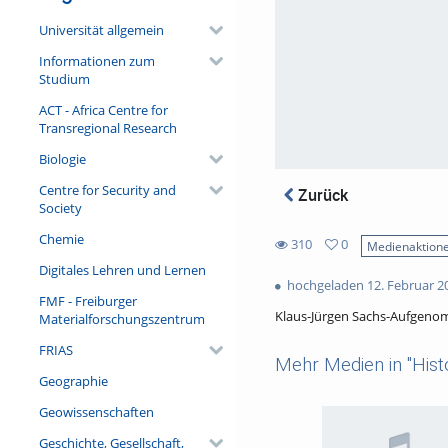
Universität allgemein
Informationen zum
Studium
ACT - Africa Centre for
Transregional Research
Biologie
Centre for Security and
Zurück
Society
Chemie
310
0
Medienaktion
0
Digitales Lehren und Lernen
310
favorites
hochgeladen 12. Februar 2
views
FMF - Freiburger
Klaus-Jürgen Sachs-Aufgen
Materialforschungszentrum
FRIAS
Mehr Medien in "His
Geographie
Geowissenschaften
Geschichte, Gesellschaft,