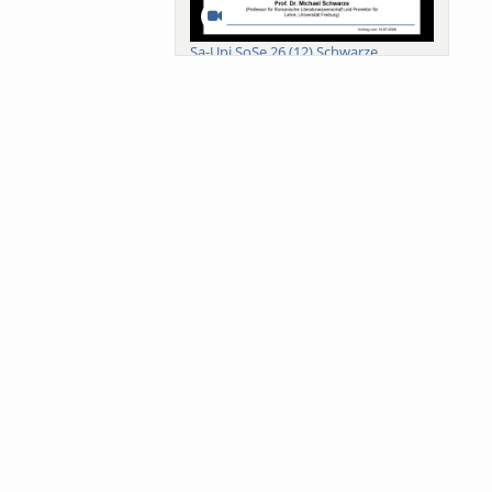
Sa-Uni SoSe 26 (12) Schwarze
Meanings of Forests: A Collaborative
Comparativ...
Als der Wald eine Zukunftsfrage
wurde. Wissen, ...