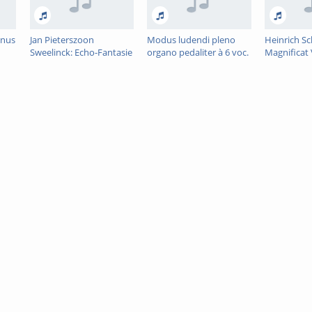
mnus
Jan Pieterszoon
Modus ludendi pleno
Heinrich S
Sweelinck: Echo-Fantasie
organo pedaliter à 6 voc.
Magnificat V
s:
in d
(Fantasie)