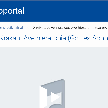
go
go
go
to
to
to
navigation
main
footer
content
che Musikaufnahmen
Nikolaus von Krakau: Ave hierarchia (Gotte
Krakau: Ave hierarchia (Gottes Soh
Video abspielen