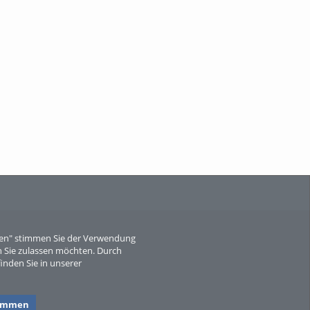
When Particle Physics Gets Hot: A
Journey Throu...
Sperber
eren" stimmen Sie der Verwendung
 Sie zulassen möchten. Durch
inden Sie in unserer
timmen