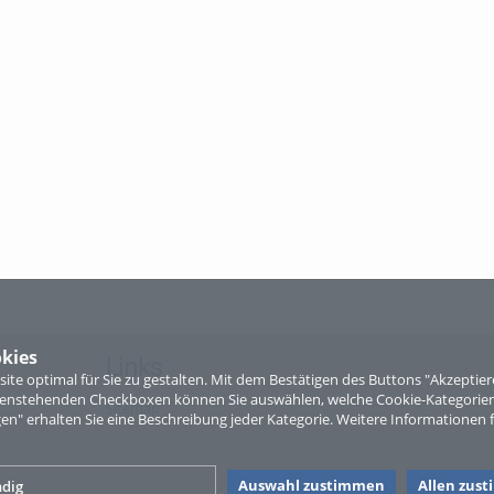
kies
Links
te optimal für Sie zu gestalten. Mit dem Bestätigen des Buttons "Akzepti
ntenstehenden Checkboxen können Sie auswählen, welche Cookie-Kategorien
Sitemap
gen" erhalten Sie eine Beschreibung jeder Kategorie. Weitere Informationen f
Auswahl zustimmen
Allen zus
dig