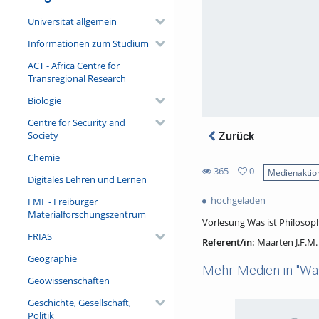
Universität allgemein
Informationen zum Studium
ACT - Africa Centre for
Transregional Research
Biologie
Centre for Security and
Zurück
Society
Chemie
365
0
Medienaktio
Digitales Lehren und Lernen
0
365
favorites
hochgeladen
FMF - Freiburger
views
Materialforschungszentrum
Vorlesung Was ist Philoso
FRIAS
Referent/in:
Maarten J.F.M
Geographie
Mehr Medien in "Was
Geowissenschaften
Geschichte, Gesellschaft,
Politik