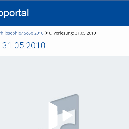
go
go
go
to
to
to
navigation
main
footer
content
Philosophie? SoSe 2010
6. Vorlesung: 31.05.2010
: 31.05.2010
Video abspielen