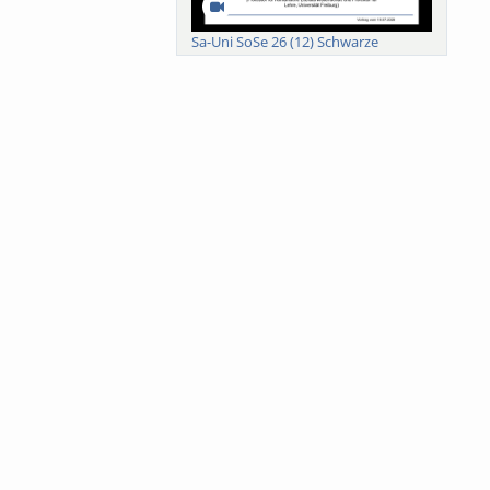
Sa-Uni SoSe 26 (12) Schwarze
Meanings of Forests: A Collaborative
Comparativ...
Als der Wald eine Zukunftsfrage
wurde. Wissen, ...