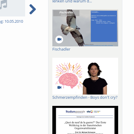
lenken und warum d...
ng: 10.05.2010
5. Vorlesung: 17.05.2010
6. Vorlesung: 31.05.2010
7
Fischadler
Schmerzempfinden - Boys don't cry?