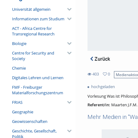
Universität allgemein
Informationen zum Studium
ACT - Africa Centre for
Transregional Research
Biologie
Centre for Security and
Zurück
Society
Chemie
403
0
Medienaktio
Digitales Lehren und Lernen
0
403
favorites
hochgeladen
FMF - Freiburger
views
Materialforschungszentrum
Vorlesung Was ist Philoso
FRIAS
Referent/in:
Maarten J.F.M
Geographie
Mehr Medien in "Was
Geowissenschaften
Geschichte, Gesellschaft,
Politik