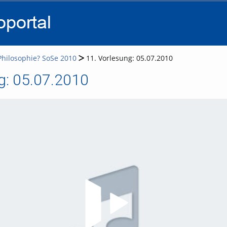
go
go
go
to
to
to
navigation
main
footer
content
Philosophie? SoSe 2010
11. Vorlesung: 05.07.2010
g: 05.07.2010
Video abspielen