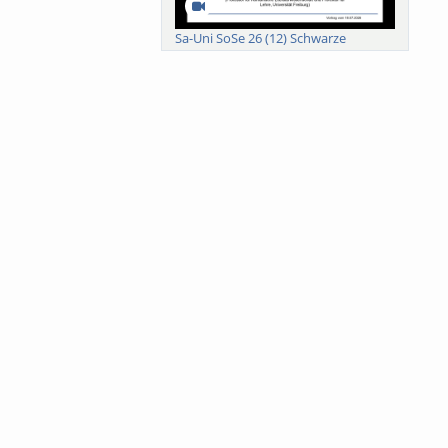
Sa-Uni SoSe 26 (12) Schwarze
Meanings of Forests: A Collaborative
Comparativ...
Als der Wald eine Zukunftsfrage
wurde. Wissen, ...