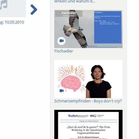
lenken und warum d...
ng: 10.05.2010
5. Vorlesung: 17.05.2010
6. Vorlesung: 31.05.2010
7
Fischadler
Schmerzempfinden - Boys don't cry?