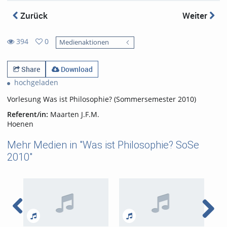
Zurück
Weiter
394
0
Medienaktionen
0
394
favorites
views
Share
Download
hochgeladen
Vorlesung Was ist Philosophie? (Sommersemester 2010)
Referent/in:
Maarten J.F.M.
Hoenen
Mehr Medien in "Was ist Philosophie? SoSe
2010"