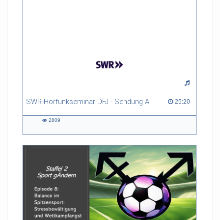
SWR-Hörfunkseminar DFJ - Sendung A
25:20 duration
25:20
2809
2809
views