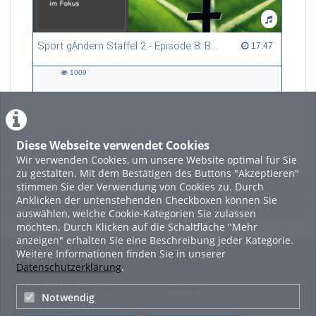
Sport gÄndern Staffel 2 - Episode 8: Balance im Spitzensport: Stressbewältigung und Wettkampfangst im Fokus
17:47 duration
17:47
1009
1009
views
Diese Webseite verwendet Cookies
LADE MEHR
Wir verwenden Cookies, um unsere Website optimal für Sie
zu gestalten. Mit dem Bestätigen des Buttons "Akzeptieren"
Featured
stimmen Sie der Verwendung von Cookies zu. Durch
Anklicken der untenstehenden Checkboxen können Sie
Beliebtheit
auswählen, welche Cookie-Kategorien Sie zulassen
möchten. Durch Klicken auf die Schaltfläche "Mehr
anzeigen" erhalten Sie eine Beschreibung jeder Kategorie.
Weitere Informationen finden Sie in unserer
Legal Info
Links
Datenschutzerklärung
.
Nutzungsbedingungen
Sitemap
Notwendig
Datenschutzerklärung