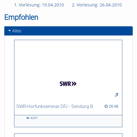
1. Vorlesung: 19.04.2010
2. Vorlesung: 26.04.2010
3. 
Empfohlen
Alles
SWR-Hörfunkseminar DFJ - Sendung B
26:48 duration
26:48
4247
4247
views