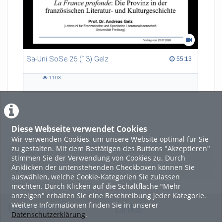
Sa-Uni SoSe 26 (13) Gelz
55:13 duration
55:13
1103
1103
views
Diese Webseite verwendet Cookies
LADE MEHR
Wir verwenden Cookies, um unsere Website optimal für Sie
zu gestalten. Mit dem Bestätigen des Buttons "Akzeptieren"
Featured
stimmen Sie der Verwendung von Cookies zu. Durch
Anklicken der untenstehenden Checkboxen können Sie
Beliebtheit
auswählen, welche Cookie-Kategorien Sie zulassen
möchten. Durch Klicken auf die Schaltfläche "Mehr
anzeigen" erhalten Sie eine Beschreibung jeder Kategorie.
Weitere Informationen finden Sie in unserer
Legal Info
Links
Datenschutzerklärung
.