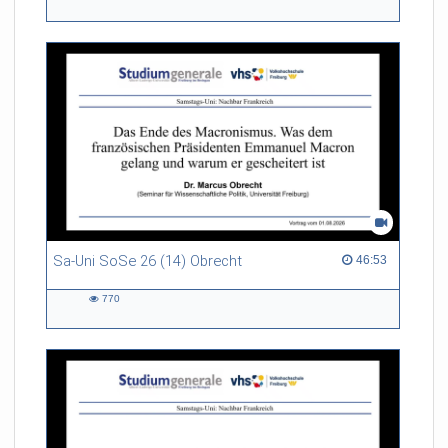
544
views
Sa-Uni SoSe 26 (14) Obrecht
46:53 duration
46:53
770
770
views