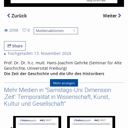
Zurück
Weiter
2098
0
Medienaktionen
0
2098
favorites
views
Share
hochgeladen 13. November 2024
Prof. Dr. Dr. h.c. mult. Hans-Joachim Gehrke (Seminar für Alte
Geschichte, Universität Freiburg)
Die Zeit der Geschichte und die Uhr des Historikers
Zeit ist die zentrale Kategorie der Geschichte. Deshalb
Mehr anzeigen
müssen wir uns nicht darüber wundern, dass alle Kulturen,
Mehr Medien in "Samstags-Uni: Dimension
die wir näher kennen, ihre eigenen Formen des Umgangs mit
‚Zeit‘: Temporalität in Wissenschaft, Kunst,
Zeit entwickelt haben. Beispielen für solche Formen widmet
Kultur und Gesellschaft"
sich der erste Teil des Vortrags. Dort werden vor allem
verschiedene Methoden vorgestellt, mit denen Menschen in
vergangenen Epochen die Zeit gemessen haben, bis hin zu
den Grundlagen unseres eigenen Kalenders, der über die
Römer und Griechen auf ägyptische Wurzeln zurückgeht.