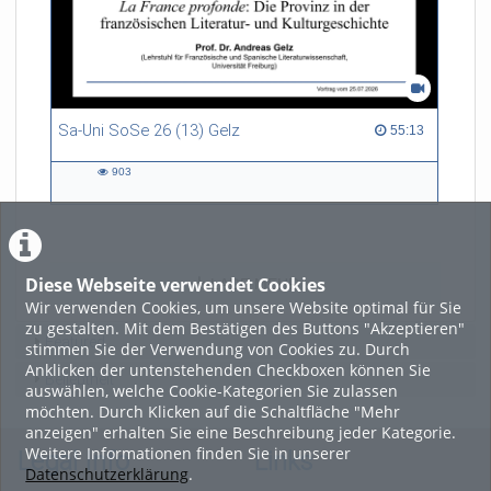
Sa-Uni SoSe 26 (13) Gelz
55:13 duration
55:13
903
903
views
Diese Webseite verwendet Cookies
LADE MEHR
Wir verwenden Cookies, um unsere Website optimal für Sie
zu gestalten. Mit dem Bestätigen des Buttons "Akzeptieren"
Featured
stimmen Sie der Verwendung von Cookies zu. Durch
Anklicken der untenstehenden Checkboxen können Sie
Beliebtheit
auswählen, welche Cookie-Kategorien Sie zulassen
möchten. Durch Klicken auf die Schaltfläche "Mehr
anzeigen" erhalten Sie eine Beschreibung jeder Kategorie.
Weitere Informationen finden Sie in unserer
Legal Info
Links
Datenschutzerklärung
.