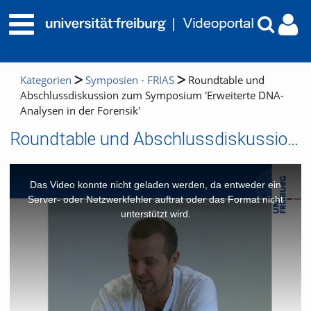
Kategorien
Symposien - FRIAS
Roundtable und
Abschlussdiskussion zum Symposium 'Erweiterte DNA-
Analysen in der Forensik'
Roundtable und Abschlussdiskussion zum Symposium 'Erweiterte DNA-Analysen in der Forensik'
This
is
a
Das Video konnte nicht geladen werden, da entweder ein
modal
window.
Server- oder Netzwerkfehler auftrat oder das Format nicht
unterstützt wird.