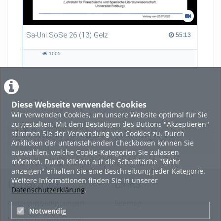
Sa-Uni SoSe 26 (13) Gelz
55:13 duration
55:13
1005
1005
views
Diese Webseite verwendet Cookies
LADE MEHR
Wir verwenden Cookies, um unsere Website optimal für Sie
zu gestalten. Mit dem Bestätigen des Buttons "Akzeptieren"
Featured
stimmen Sie der Verwendung von Cookies zu. Durch
Anklicken der untenstehenden Checkboxen können Sie
Beliebtheit
auswählen, welche Cookie-Kategorien Sie zulassen
möchten. Durch Klicken auf die Schaltfläche "Mehr
anzeigen" erhalten Sie eine Beschreibung jeder Kategorie.
Weitere Informationen finden Sie in unserer
Legal Info
Links
Datenschutzerklärung
.
Nutzungsbedingungen
Sitemap
Notwendig
Datenschutzerklärung