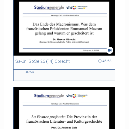
Sa-Uni SoSe 26 (14) Obrecht
46:53 duration
46:53
249
249
views