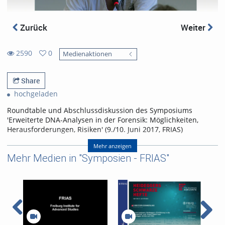
Zurück
Weiter
2590
0
Medienaktionen
0
2590
favorites
views
Share
hochgeladen
Roundtable und Abschlussdiskussion des Symposiums
'Erweiterte DNA-Analysen in der Forensik: Möglichkeiten,
Herausforderungen, Risiken' (9./10. Juni 2017, FRIAS)
Referent/in:
Auf dem Podium:
Mehr anzeigen
Prof. Dr. Torsten Heinemann,
Mehr Medien in "Symposien - FRIAS"
Universität Hamburg Sonja
Kastilan, Frankfurter
Allgemeine Sonntagszeitung
EKHK a.D. Manfred Klumpp,
Bund Deutscher
Kriminalbeamter, LV Baden-
Württemberg Dr. Susanne