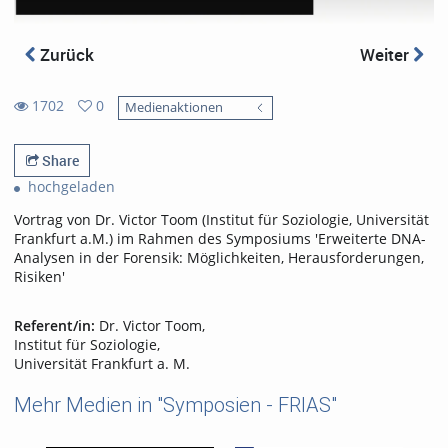
Zurück
Weiter
1702
0
Medienaktionen
0
1702
favorites
views
Share
hochgeladen
Vortrag von Dr. Victor Toom (Institut für Soziologie, Universität
Frankfurt a.M.) im Rahmen des Symposiums 'Erweiterte DNA-
Analysen in der Forensik: Möglichkeiten, Herausforderungen,
Risiken'
Referent/in:
Dr. Victor Toom,
Institut für Soziologie,
Universität Frankfurt a. M.
Mehr Medien in "Symposien - FRIAS"