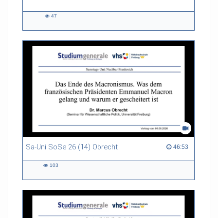
47
47
views
Sa-Uni SoSe 26 (14) Obrecht
46:53 duration
46:53
103
103
views