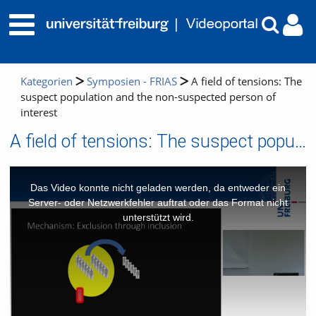
Kategorien
Symposien - FRIAS
A field of tensions: The
suspect population and the non-suspected person of
interest
A field of tensions: The suspect population and the non-suspected person of interest
This
is
a
Das Video konnte nicht geladen werden, da entweder ein
modal
window.
Server- oder Netzwerkfehler auftrat oder das Format nicht
unterstützt wird.