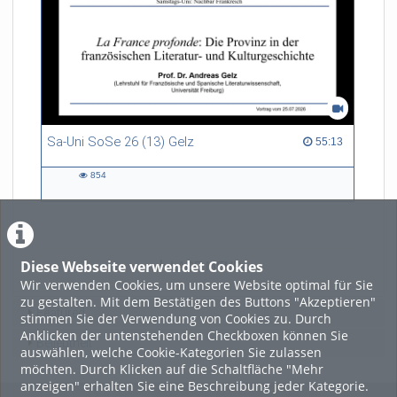
Sa-Uni SoSe 26 (13) Gelz
55:13 duration
55:13
854
854
views
Diese Webseite verwendet Cookies
LADE MEHR
Wir verwenden Cookies, um unsere Website optimal für Sie
zu gestalten. Mit dem Bestätigen des Buttons "Akzeptieren"
Featured
stimmen Sie der Verwendung von Cookies zu. Durch
Anklicken der untenstehenden Checkboxen können Sie
Beliebtheit
auswählen, welche Cookie-Kategorien Sie zulassen
möchten. Durch Klicken auf die Schaltfläche "Mehr
anzeigen" erhalten Sie eine Beschreibung jeder Kategorie.