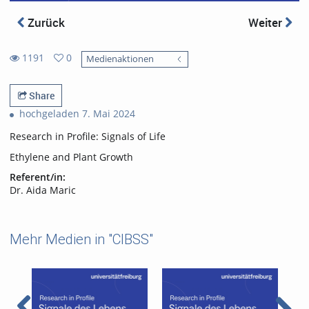
Zurück
Weiter
1191
0
Medienaktionen
0
1191
favorites
views
Share
hochgeladen 7. Mai 2024
Research in Profile: Signals of Life
Ethylene and Plant Growth
Referent/in:
Dr. Aida Maric
Mehr Medien in "CIBSS"