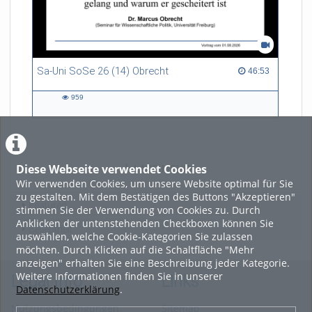
Sa-Uni SoSe 26 (14) Obrecht
46:53 duration
46:53
959
959
views
Diese Webseite verwendet Cookies
LADE MEHR
Wir verwenden Cookies, um unsere Website optimal für Sie
zu gestalten. Mit dem Bestätigen des Buttons "Akzeptieren"
Featured
stimmen Sie der Verwendung von Cookies zu. Durch
Anklicken der untenstehenden Checkboxen können Sie
Beliebtheit
auswählen, welche Cookie-Kategorien Sie zulassen
möchten. Durch Klicken auf die Schaltfläche "Mehr
anzeigen" erhalten Sie eine Beschreibung jeder Kategorie.
Weitere Informationen finden Sie in unserer
Legal Info
Links
Datenschutzerklärung
.
Nutzungsbedingungen
Sitemap