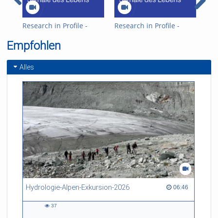
Research in Profile -
Research in Profile -
Res
Jürgen Kleine-Vehn
Jürgen Kleine-Vehn -
Tho
Empfohlen
deutsch untertitelt
Alles
Hydrologie-Alpen-Exkursion-2026
06:46 duration
06:46
37
37
views