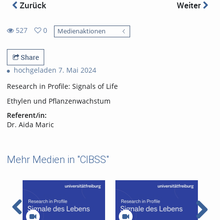
Zurück
Weiter
527
0
Medienaktionen
0
527
favorites
views
Share
hochgeladen 7. Mai 2024
Research in Profile: Signals of Life
Ethylen und Pflanzenwachstum
Referent/in:
Dr. Aida Maric
Mehr Medien in "CIBSS"