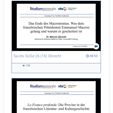
Sa-Uni SoSe 26 (14) Obrecht
46:53 duration
46:53
768
768
views