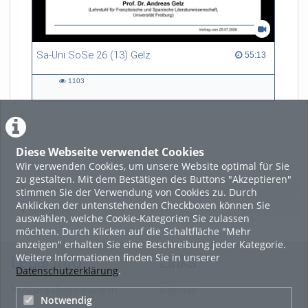
Sa-Uni SoSe 26 (13) Gelz
55:13 duration
55:13
1103
1103
views
Diese Webseite verwendet Cookies
LADE MEHR
Wir verwenden Cookies, um unsere Website optimal für Sie
zu gestalten. Mit dem Bestätigen des Buttons "Akzeptieren"
Featured
stimmen Sie der Verwendung von Cookies zu. Durch
Anklicken der untenstehenden Checkboxen können Sie
Beliebtheit
auswählen, welche Cookie-Kategorien Sie zulassen
möchten. Durch Klicken auf die Schaltfläche "Mehr
anzeigen" erhalten Sie eine Beschreibung jeder Kategorie.
Weitere Informationen finden Sie in unserer
Legal Info
Links
Datenschutzerklärung
.
Nutzungsbedingungen
Sitemap
Notwendig