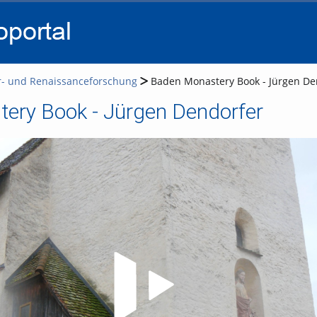
go
go
go
to
to
to
navigation
main
footer
content
er- und Renaissanceforschung
Baden Monastery Book - Jürgen De
ery Book - Jürgen Dendorfer
Video abspielen