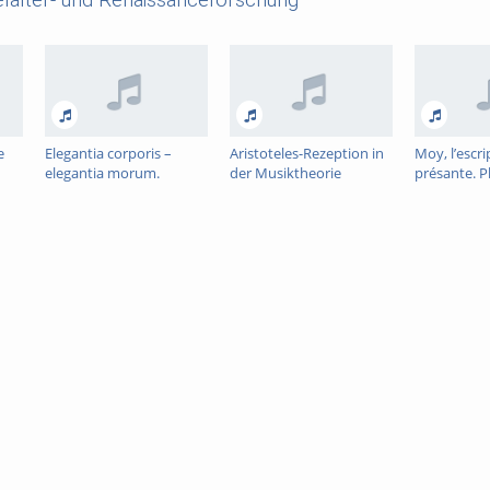
e
Elegantia corporis –
Aristoteles-Rezeption in
Moy, l’escri
elegantia morum.
der Musiktheorie
présante. P
de
Habitus und Hof von
Marchettos da Padova
Vigneulles 
den Karolingern bis zur
(um 1300)
Geschichts
höfischen Kultur um
der Reichss
1200