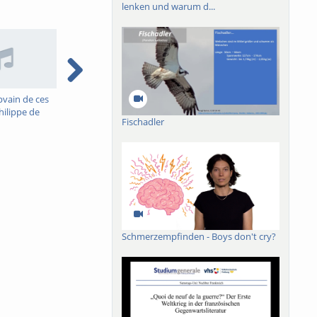
lenken und warum d...
pvain de ces
Text und Kontext :
Medizin am
T
hilippe de
Erzählmuster und das
byzantinischen Kaiserhof
p
Fischadler
und die
Imaginäre im Mittelalter
a
schreibung
p
tadt Metz
A
Schmerzempfinden - Boys don't cry?