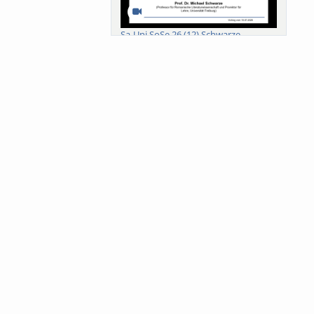
Sa-Uni SoSe 26 (12) Schwarze
Meanings of Forests: A Collaborative
Comparativ...
Als der Wald eine Zukunftsfrage
wurde. Wissen, ...