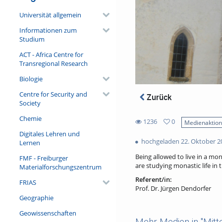
Universität allgemein
Informationen zum
Studium
ACT - Africa Centre for
Transregional Research
Biologie
Centre for Security and
Zurück
Society
Chemie
1236
0
Medienaktio
0
Digitales Lehren und
1236
favorites
hochgeladen 22. Oktober 2
Lernen
views
Being allowed to live in a mo
FMF - Freiburger
are studying monastic life in
Materialforschungszentrum
Referent/in:
FRIAS
Prof. Dr. Jürgen Dendorfer
Geographie
Geowissenschaften
Mehr Medien in "Mitt