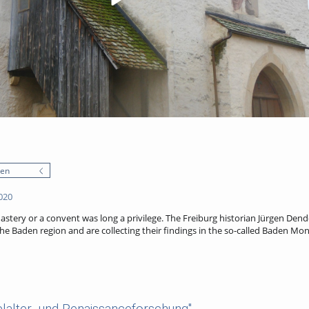
nen
020
nastery or a convent was long a privilege. The Freiburg historian Jürgen Den
 the Baden region and are collecting their findings in the so-called Baden Mo
elalter- und Renaissanceforschung"