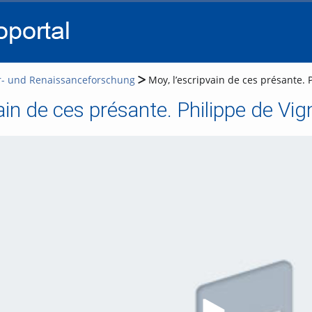
go
go
go
to
to
to
navigation
main
footer
content
er- und Renaissanceforschung
Moy, l’escripvain de ces présante.
vain de ces présante. Philippe de V
Video a