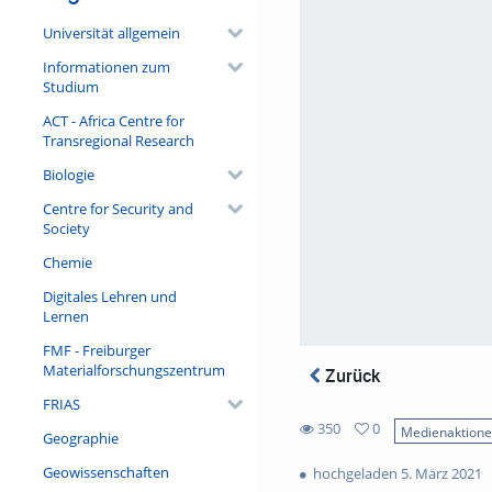
Universität allgemein
Informationen zum
Studium
ACT - Africa Centre for
Transregional Research
Biologie
Centre for Security and
Society
Chemie
Digitales Lehren und
Lernen
FMF - Freiburger
Materialforschungszentrum
Zurück
FRIAS
350
0
Medienaktion
Geographie
0
350
favorites
Geowissenschaften
hochgeladen 5. März 2021
views