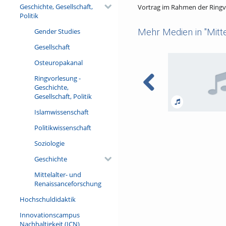
Geschichte, Gesellschaft,
Vortrag im Rahmen der Ringvo
Politik
Gender Studies
Mehr Medien in "Mitt
Gesellschaft
Osteuropakanal
Ringvorlesung -
Geschichte,
Gesellschaft, Politik
Islamwissenschaft
Höfische und relig
Politikwissenschaft
Zur Christophorus
Soziologie
Geschichte
Mittelalter- und
Renaissanceforschung
Hochschuldidaktik
Innovationscampus
Nachhaltigkeit (ICN)