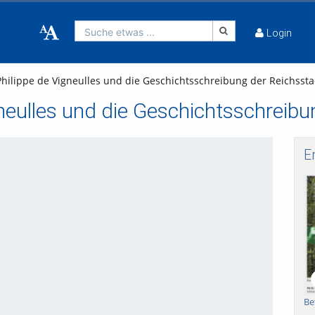
Suche etwas ...
Login
 Philippe de Vigneulles und die Geschichtsschreibung der Reichsst
igneulles und die Geschichtsschreib
E
bspielen
Be