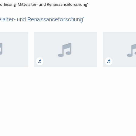
rlesung 'Mittelalter- und Renaissanceforschung'
elalter- und Renaissanceforschung"
iöse Ordnung:
Elegantia corporis – elegantia
Aristoteles-Rezept
-Legende
morum. Habitus und Hof von den
Musiktheorie Mar
Karolingern bis zur höfischen
Padova (um 1300)
Kultur um 1200