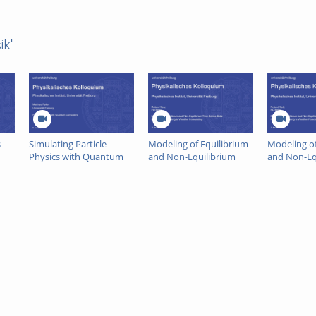
ik"
s
Simulating Particle
Modeling of Equilibrium
Modeling of
Physics with Quantum
and Non-Equilibrium
and Non-Eq
Computers
Time-Series Data: From
Time-Series
Protein Folding to
Protein Fol
Weather Forecasting
Weather Fo