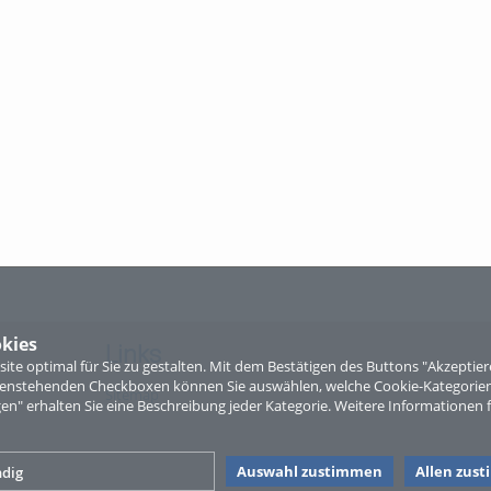
kies
Links
te optimal für Sie zu gestalten. Mit dem Bestätigen des Buttons "Akzepti
ntenstehenden Checkboxen können Sie auswählen, welche Cookie-Kategorien
Sitemap
gen" erhalten Sie eine Beschreibung jeder Kategorie. Weitere Informationen f
Auswahl zustimmen
Allen zus
dig