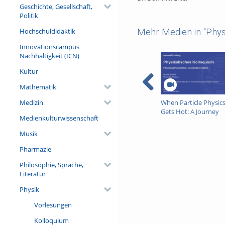
Geschichte, Gesellschaft,
Politik
Hochschuldidaktik
Mehr Medien in "Phys
Innovationscampus
Nachhaltigkeit (ICN)
Kultur
Mathematik
Medizin
When Particle Physic
Gets Hot: A Journey
Medienkulturwissenschaft
Through the Early
Universe
Musik
Pharmazie
Philosophie, Sprache,
Literatur
Physik
Vorlesungen
Kolloquium