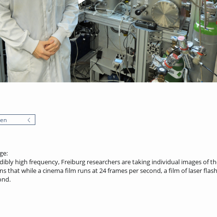
nen
ge:
edibly high frequency, Freiburg researchers are taking individual images of t
s that while a cinema film runs at 24 frames per second, a film of laser flas
ond.