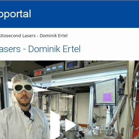
go
go
go
to
to
to
navigation
main
footer
content
ttosecond Lasers - Dominik Ertel
sers - Dominik Ertel
Video abspielen