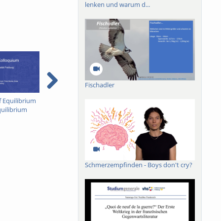
lenken und warum d...
Fischadler
 Equilibrium
The Mystery of Giant
Fourier analysis: from
T
uilibrium
Solar Flares
heat transport to
U
 Data: From
quantum applications
ding to
recasting
Schmerzempfinden - Boys don't cry?