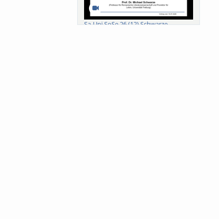
Sa-Uni SoSe 26 (12) Schwarze
Meanings of Forests: A Collaborative
Comparativ...
Als der Wald eine Zukunftsfrage
wurde. Wissen, ...