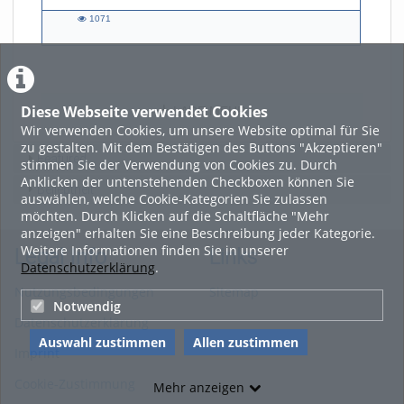
1071
1071
views
Diese Webseite verwendet Cookies
LADE MEHR
Wir verwenden Cookies, um unsere Website optimal für Sie
zu gestalten. Mit dem Bestätigen des Buttons "Akzeptieren"
Featured
stimmen Sie der Verwendung von Cookies zu. Durch
Anklicken der untenstehenden Checkboxen können Sie
Beliebtheit
auswählen, welche Cookie-Kategorien Sie zulassen
möchten. Durch Klicken auf die Schaltfläche "Mehr
anzeigen" erhalten Sie eine Beschreibung jeder Kategorie.
Weitere Informationen finden Sie in unserer
Legal Info
Links
Datenschutzerklärung
.
Nutzungsbedingungen
Sitemap
Notwendig
Datenschutzerklärung
Auswahl zustimmen
Allen zustimmen
Imprint
Cookie-Zustimmung
Mehr anzeigen