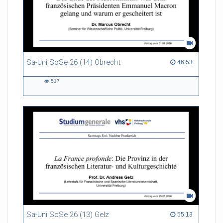
Sa-Uni SoSe 26 (14) Obrecht
46:53 duration
46:53
517
517
views
Sa-Uni SoSe 26 (13) Gelz
55:13 duration
55:13