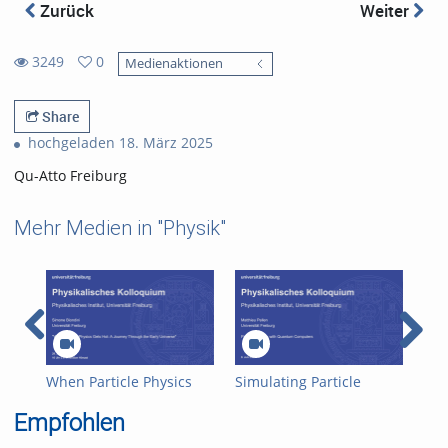
Zurück
Weiter
3249
0
Medienaktionen
0
3249
favorites
views
Share
hochgeladen 18. März 2025
Qu-Atto Freiburg
Mehr Medien in "Physik"
When Particle Physics
Simulating Particle
Mod
Gets Hot: A Journey
Physics with Quantum
and
Empfohlen
Through the Early
Computers
Tim
Universe
Pro