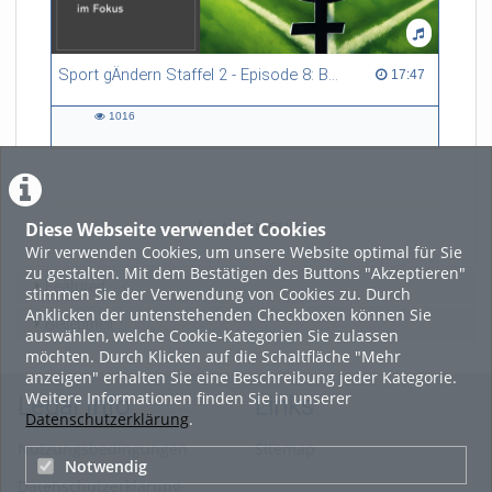
Sport gÄndern Staffel 2 - Episode 8: Balance im Spitzensport: Stressbewältigung und Wettkampfangst im Fokus
17:47 duration
17:47
1016
1016
views
Diese Webseite verwendet Cookies
LADE MEHR
Wir verwenden Cookies, um unsere Website optimal für Sie
zu gestalten. Mit dem Bestätigen des Buttons "Akzeptieren"
Featured
stimmen Sie der Verwendung von Cookies zu. Durch
Anklicken der untenstehenden Checkboxen können Sie
Beliebtheit
auswählen, welche Cookie-Kategorien Sie zulassen
möchten. Durch Klicken auf die Schaltfläche "Mehr
anzeigen" erhalten Sie eine Beschreibung jeder Kategorie.
Weitere Informationen finden Sie in unserer
Legal Info
Links
Datenschutzerklärung
.
Nutzungsbedingungen
Sitemap
Notwendig
Datenschutzerklärung