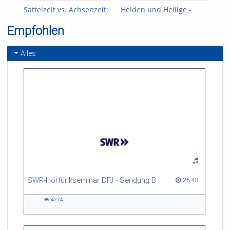
Sattelzeit vs. Achsenzeit:
Helden und Heilige -
Jea
Nietzsche zwischen
Stigma und Charisma
Kri
Empfohlen
Napoleon und Lou
Salome
Alles
SWR-Hörfunkseminar DFJ - Sendung B
26:48 duration
26:48
4274
4274
views