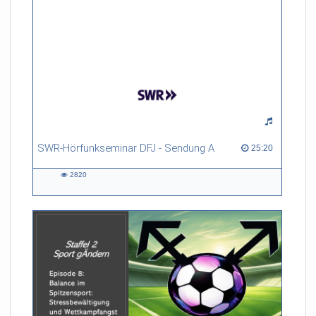
SWR-Hörfunkseminar DFJ - Sendung A
25:20 duration
25:20
2820
2820
views