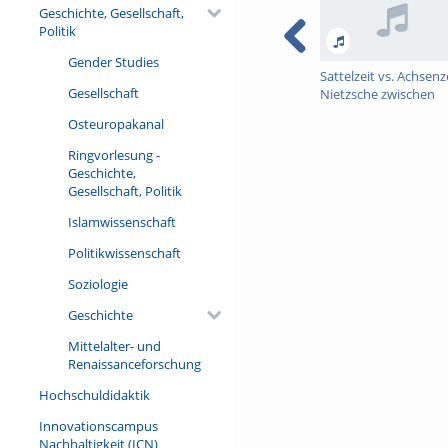
Geschichte, Gesellschaft,
Politik
Gender Studies
Sattelzeit vs. Achsenze
Gesellschaft
Nietzsche zwischen
Napoleon und Lou
Osteuropakanal
Salome
Ringvorlesung -
Geschichte,
Gesellschaft, Politik
Islamwissenschaft
Politikwissenschaft
Soziologie
Geschichte
Mittelalter- und
Renaissanceforschung
Hochschuldidaktik
Innovationscampus
Nachhaltigkeit (ICN)