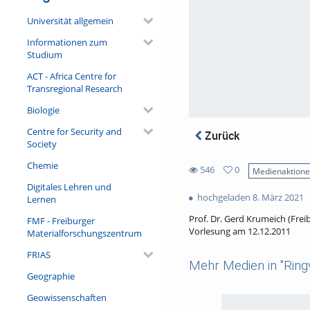
Universität allgemein
Informationen zum
Studium
ACT - Africa Centre for
Transregional Research
Biologie
Centre for Security and
Zurück
Society
Chemie
546
0
Medienaktion
0
Digitales Lehren und
546
favorites
hochgeladen 8. März 2021
Lernen
views
Prof. Dr. Gerd Krumeich (Freib
FMF - Freiburger
Vorlesung am 12.12.2011
Materialforschungszentrum
FRIAS
Mehr Medien in "Ringv
Geographie
Geowissenschaften