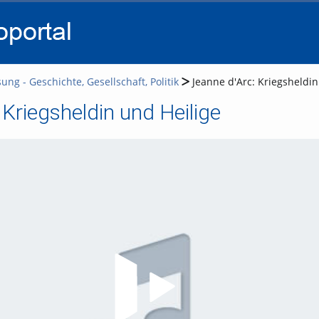
go
go
go
to
to
to
navigation
main
footer
content
ung - Geschichte, Gesellschaft, Politik
Jeanne d'Arc: Kriegsheldin
 Kriegsheldin und Heilige
Video abspielen