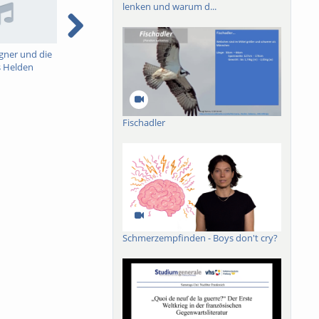
lenken und warum d...
gner und die
Zwischen Bildnispolitik
Friede durch
H
 Helden
und Idolatrie: Die
Demokratie? Ein
P
Statuen Papst Bonifaz’
Kriegsdiskurs des 20.
B
VIII.
Jahrhunderts
V
Fischadler
Schmerzempfinden - Boys don't cry?