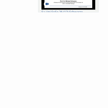
Sa-Uni SoSe 26 (12) Schwarze
Meanings of Forests: A Collaborative
Comparativ...
Als der Wald eine Zukunftsfrage
wurde. Wissen, ...