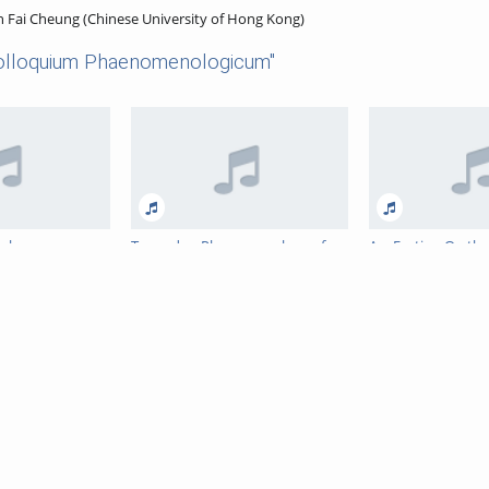
an Fai Cheung (Chinese University of Hong Kong)
olloquium Phaenomenologicum"
sche
Towards a Phenomenology of
Ars Erotica: On th
ndnis bei John
Self-Portrait Photography
Conception of Sex