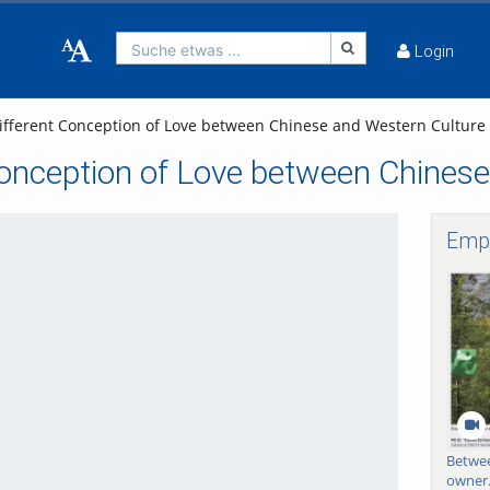
Suche etwas ...
Login
ifferent Conception of Love between Chinese and Western Culture
Conception of Love between Chines
Emp
bspielen
Betwee
owner.