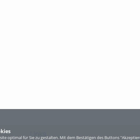
kies
Links
te optimal für Sie zu gestalten. Mit dem Bestätigen des Buttons "Akzepti