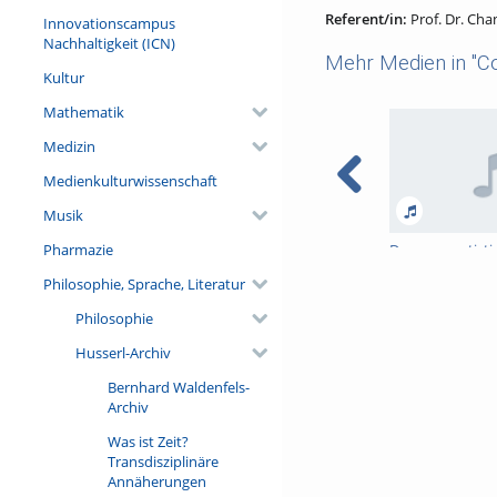
Referent/in:
Prof. Dr. Ch
Innovationscampus
Nachhaltigkeit (ICN)
Mehr Medien in "C
Kultur
Mathematik
Medizin
Medienkulturwissenschaft
Musik
Pharmazie
Das pragmatisti
Wahrheitsverstä
Philosophie, Sprache, Literatur
Dewey
Philosophie
Husserl-Archiv
Bernhard Waldenfels-
Archiv
Was ist Zeit?
Transdisziplinäre
Annäherungen