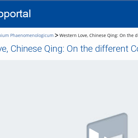
go
go
go
to
to
to
navigation
main
footer
content
uium Phaenomenologicum
Western Love, Chinese Qing: On the d
e, Chinese Qing: On the different 
Video a