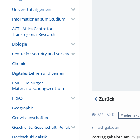
Universität allgemein
Informationen zum Studium
ACT - Africa Centre for
Transregional Research
Biologie
Centre for Security and Society
Chemie
Digitales Lehren und Lernen
FMF - Freiburger
Materialforschungszentrum
FRIAS
Zurück
Geographie
977
0
Medienakt
Geowissenschaften
0
977
favorites
Geschichte, Gesellschaft, Politik
hochgeladen
views
Hochschuldidaktik
Vortrag gehalten am 26. J