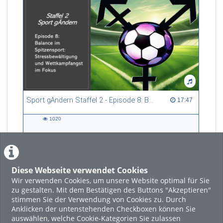
Sport gÄndern Staffel 2 - Episode 8: Balance im Spitzensport: Stressbewältigung und Wettkampfangst im Fokus
17:47 duration
17:47
1020
1020
views
Diese Webseite verwendet Cookies
LADE MEHR
Wir verwenden Cookies, um unsere Website optimal für Sie
zu gestalten. Mit dem Bestätigen des Buttons "Akzeptieren"
Featured
stimmen Sie der Verwendung von Cookies zu. Durch
Anklicken der untenstehenden Checkboxen können Sie
Beliebtheit
auswählen, welche Cookie-Kategorien Sie zulassen