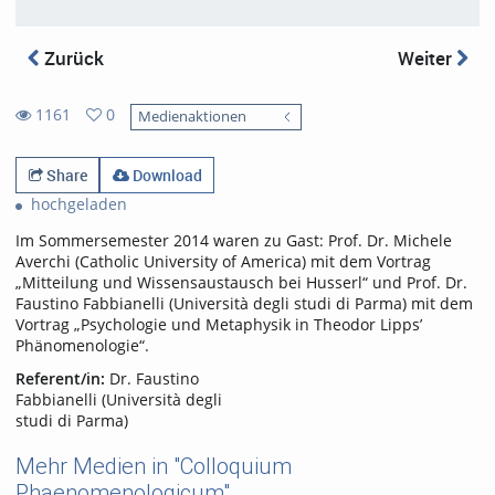
Zurück
Weiter
1161
0
Medienaktionen
0
1161
favorites
views
Share
Download
hochgeladen
Im Sommersemester 2014 waren zu Gast: Prof. Dr. Michele
Averchi (Catholic University of America) mit dem Vortrag
„Mitteilung und Wissensaustausch bei Husserl“ und Prof. Dr.
Faustino Fabbianelli (Università degli studi di Parma) mit dem
Vortrag „Psychologie und Metaphysik in Theodor Lipps’
Phänomenologie“.
Referent/in:
Dr. Faustino
Fabbianelli (Università degli
studi di Parma)
Mehr Medien in "Colloquium
Phaenomenologicum"