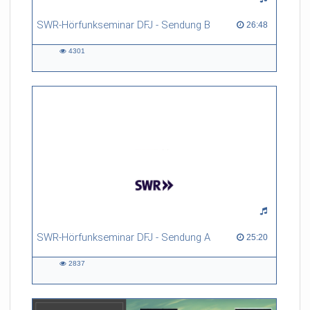
SWR-Hörfunkseminar DFJ - Sendung B
26:48 duration
26:48
4301
4301
views
SWR-Hörfunkseminar DFJ - Sendung A
25:20 duration
25:20
2837
2837
views