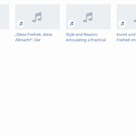
„Diese Freiheit, diese
Style and Reason:
Kunst und 
Allmacht“: Der
Articulating a Practical
Freiheit i
Freiheitsvollzug als
Philosophy of Freedom
Heidegger
Verfehlung der Freiheit
in Schopenhauers
Metaphysik