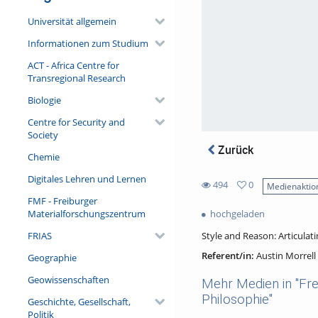
Universität allgemein
Informationen zum Studium
ACT - Africa Centre for
Transregional Research
Biologie
Centre for Security and
Society
Zurück
Chemie
Digitales Lehren und Lernen
494
0
Medienaktio
0
FMF - Freiburger
494
favorites
Materialforschungszentrum
hochgeladen
views
FRIAS
Style and Reason: Articulat
Referent/in:
Austin Morrell
Geographie
Geowissenschaften
Mehr Medien in "Frei
Philosophie"
Geschichte, Gesellschaft,
Politik