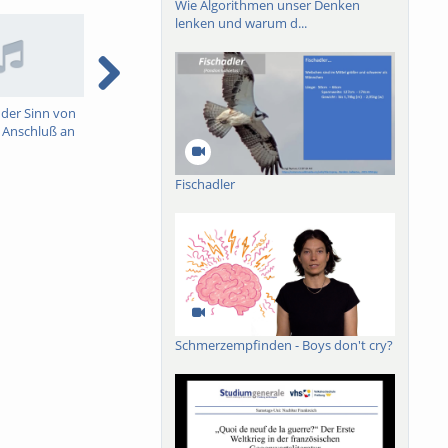
Wie Algorithmen unser Denken
lenken und warum d...
der Sinn von
Diskussion zum Vortrag:
Das Geschehen der
P
m Anschluß an
Kunst und der Sinn von
Freiheit: Heideggers
F
Freiheit im Anschluß an
ontologischer
Heidegger
Freiheitsbegriff
Fischadler
Schmerzempfinden - Boys don't cry?