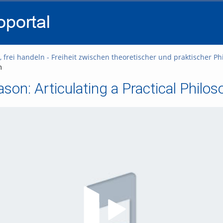
go
go
go
to
to
to
navigation
main
footer
content
n, frei handeln - Freiheit zwischen theoretischer und praktischer Ph
m
ason: Articulating a Practical Phil
Video abspielen