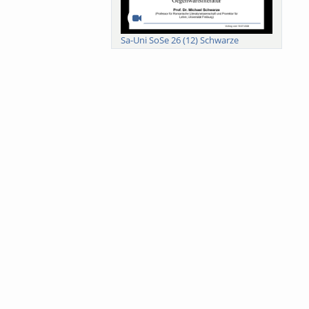
Sa-Uni SoSe 26 (12) Schwarze
Meanings of Forests: A Collaborative
Comparativ...
Als der Wald eine Zukunftsfrage
wurde. Wissen, ...