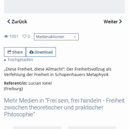
Zurück
Weiter
1051
0
Medienaktionen
0
1051
favorites
views
Share
Download
hochgeladen
„Diese Freiheit, diese Allmacht“: Der Freiheitsvollzug als
Verfehlung der Freiheit in Schopenhauers Metaphysik
Referent/in:
Lucian Ionel
(Freiburg)
Mehr Medien in "Frei sein, frei handeln - Freiheit
zwischen theoretischer und praktischer
Philosophie"