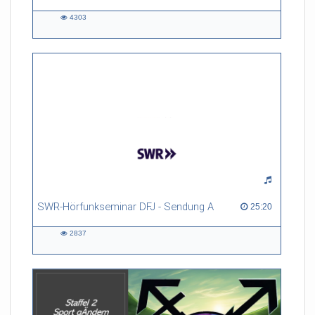
4303
4303
views
SWR-Hörfunkseminar DFJ - Sendung A
25:20 duration
25:20
2837
2837
views