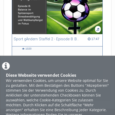
Sport gÄndern Staffel 2 - Episode 8: Balance im Spitzensport: Stressbewältigung und Wettkampfangst im Fokus
17:47 duration
17:47
1020
1020
views
Diese Webseite verwendet Cookies
LADE MEHR
Wir verwenden Cookies, um unsere Website optimal für Sie
zu gestalten. Mit dem Bestätigen des Buttons "Akzeptieren"
Featured
stimmen Sie der Verwendung von Cookies zu. Durch
Anklicken der untenstehenden Checkboxen können Sie
Beliebtheit
auswählen, welche Cookie-Kategorien Sie zulassen
möchten. Durch Klicken auf die Schaltfläche "Mehr
anzeigen" erhalten Sie eine Beschreibung jeder Kategorie.
Weitere Informationen finden Sie in unserer