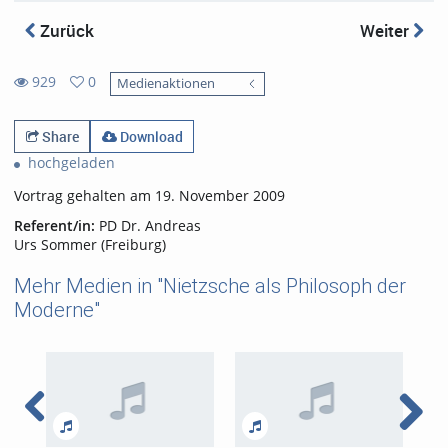
Zurück
Weiter
929
0
Medienaktionen
0
929
favorites
views
Share
Download
hochgeladen
Vortrag gehalten am 19. November 2009
Referent/in:
PD Dr. Andreas
Urs Sommer (Freiburg)
Mehr Medien in "Nietzsche als Philosoph der
Moderne"