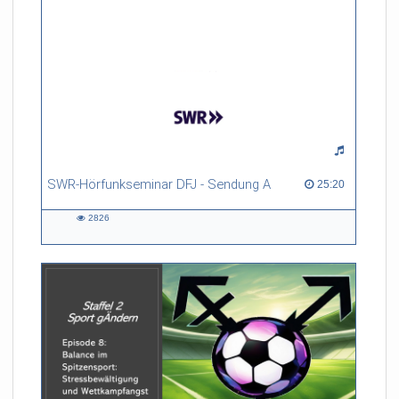
SWR-Hörfunkseminar DFJ - Sendung A
25:20 duration
25:20
2826
2826
views