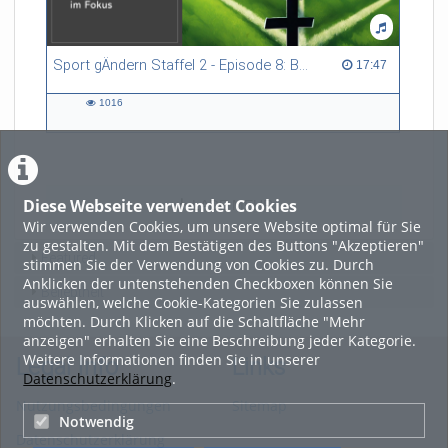
Sport gÄndern Staffel 2 - Episode 8: Balance im Spitzensport: Stressbewältigung und Wettkampfangst im Fokus
17:47 duration
17:47
1016
1016
views
Diese Webseite verwendet Cookies
LADE MEHR
Wir verwenden Cookies, um unsere Website optimal für Sie
zu gestalten. Mit dem Bestätigen des Buttons "Akzeptieren"
Featured
stimmen Sie der Verwendung von Cookies zu. Durch
Anklicken der untenstehenden Checkboxen können Sie
Beliebtheit
auswählen, welche Cookie-Kategorien Sie zulassen
möchten. Durch Klicken auf die Schaltfläche "Mehr
anzeigen" erhalten Sie eine Beschreibung jeder Kategorie.
Weitere Informationen finden Sie in unserer
Legal Info
Links
Datenschutzerklärung
.
Nutzungsbedingungen
Sitemap
Notwendig
Datenschutzerklärung