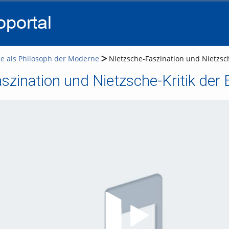
go
go
go
to
to
to
navigation
main
footer
content
e als Philosoph der Moderne
Nietzsche-Faszination und Nietzsch
szination und Nietzsche-Kritik der
Video abspielen