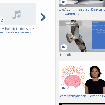
Wie Algorithmen unser Denken l
und warum d...
Psychologie ist der Weg zu
Nietzsche und Darwin
Nietzsches "Ge
en Grundproblemen" :
Tragödie" aus 
ietzsche als Aufklärer
Schopenhauer
Wagners
Fischadler
Schmerzempfinden - Boys don't 