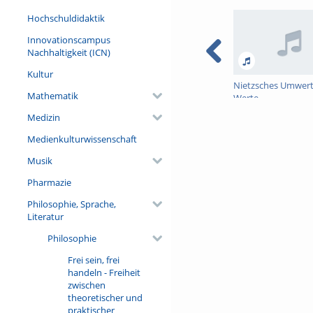
Hochschuldidaktik
Innovationscampus
Nachhaltigkeit (ICN)
Kultur
Nietzsches Umwer
Mathematik
Werte
Medizin
Medienkulturwissenschaft
Musik
Pharmazie
Philosophie, Sprache,
Literatur
Philosophie
Frei sein, frei
handeln - Freiheit
zwischen
theoretischer und
praktischer