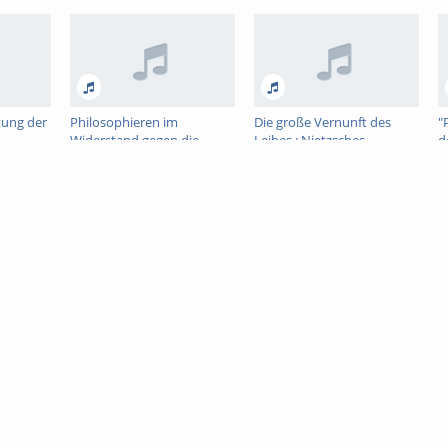
tung der
Philosophieren im
Die große Vernunft des
"
Widerstand gegen die
Leibes : Nietzsches
d
Philosophie
Dekonstruktion des
N
Subjekts