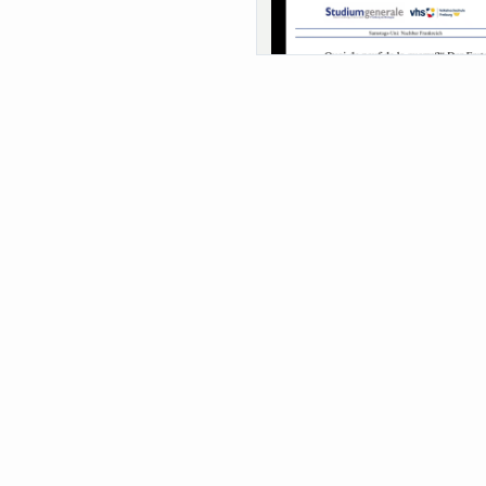
Sa-Uni SoSe 26 (12) Schwarze
Meanings of Forests: A Collaborat
Comparativ...