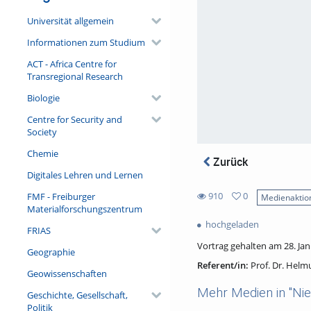
Universität allgemein
Informationen zum Studium
ACT - Africa Centre for
Transregional Research
Biologie
Centre for Security and
Society
Chemie
Zurück
Digitales Lehren und Lernen
910
0
FMF - Freiburger
Medienaktio
0
Materialforschungszentrum
910
favorites
hochgeladen
views
FRIAS
Vortrag gehalten am 28. Ja
Geographie
Referent/in:
Prof. Dr. Helm
Geowissenschaften
Mehr Medien in "Nie
Geschichte, Gesellschaft,
Politik